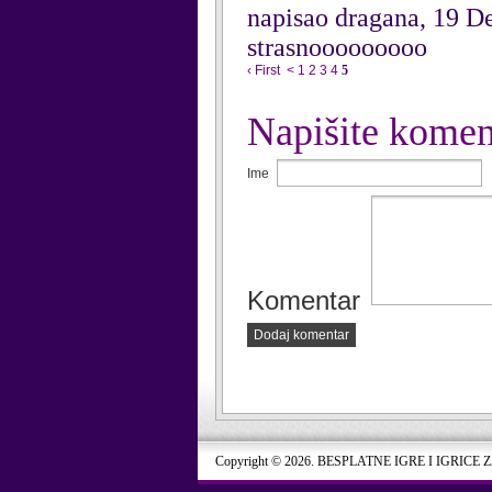
napisao dragana, 19 
strasnooooooooo
‹ First
<
1
2
3
4
5
Napišite komen
Ime
Komentar
Dodaj komentar
Copyright © 2026. BESPLATNE IGRE I IGRICE 