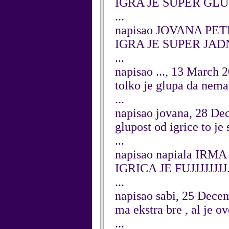
IGRA JE SUPER GL
...
napisao JOVANA PET
IGRA JE SUPER JA
...
napisao ..., 13 March 
tolko je glupa da nema 
...
napisao jovana, 28 D
glupost od igrice to je
...
napisao napiala IRM
IGRICA JE FUJJJJJJJJ. 
...
napisao sabi, 25 Dece
ma ekstra bre , al je ov
...