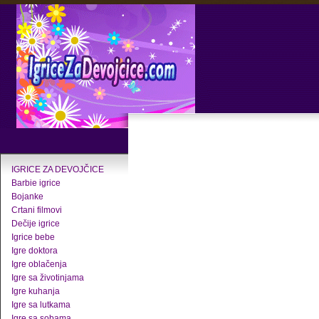
IGRICE ZA DEVOJČICE
Barbie igrice
Bojanke
Crtani filmovi
Dečije igrice
Igrice bebe
Igre doktora
Igre oblačenja
Igre sa životinjama
Igre kuhanja
Igre sa lutkama
Igre sa sobama