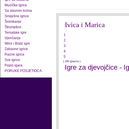
Muzičke igrice
Sa slavnim licima
Smiješne igrice
Šminkanje
Ivica i Marica
Štrumpfovi
Tematske igre
1
Vjenčanja
2
Winx i Bratz igre
3
Zabavne igrice
4
Razne igrice
5
Sve igrice
( 289 glasova )
Popis igara
Igre za djevojčice
I
-
PORUKE POSJETIOCA