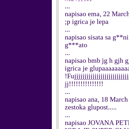
‹ First
<
1
2
3
4
5
...
napisao ema, 22 Marc
;p igrica je lepa
...
napisao sisata sa g**
g***ato
...
napisao bmb jg h gjh g
igrica je glupaaaaaaaaaa!
!Fujjjjjjjjjjjjjjjjjjjjjjjjjjj
jj!!!!!!!!!!!!!!!
...
napisao ana, 18 March
zestoka glupost.....
...
napisao JOVANA PET