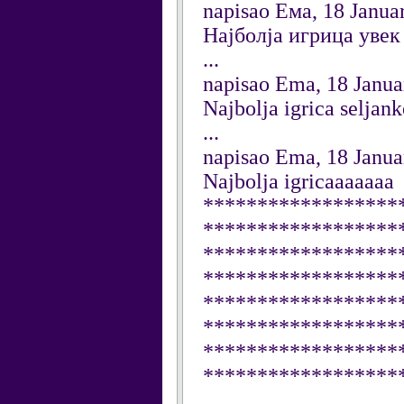
napisao Eма, 18 Janua
Најболја игрица увек
...
napisao Ema, 18 Janua
Najbolja igrica seljank
...
napisao Ema, 18 Janua
Najbolja igricaaaaaaa
******************
******************
******************
******************
******************
******************
******************
******************
...