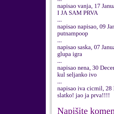
napisao vanja, 17 Janu
I JA SAM PRVA
...
napisao napisao, 09 J
putnampoop
...
napisao saska, 07 Janu
glupa igra
...
napisao nena, 30 Dec
kul seljanko ivo
...
napisao iva cicmil, 2
slatko! jao ja prva!!!!
Napišite komen