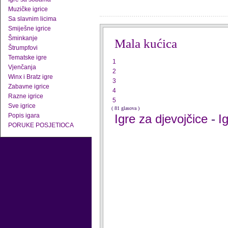
Muzičke igrice
Sa slavnim licima
Smiješne igrice
Šminkanje
Mala kućica
Štrumpfovi
Tematske igre
1
Vjenčanja
2
Winx i Bratz igre
3
Zabavne igrice
4
Razne igrice
5
Sve igrice
( 81 glasova )
Popis igara
Igre za djevojčice
I
-
PORUKE POSJETIOCA