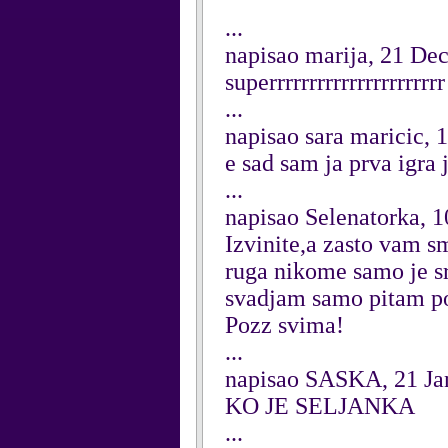
...
napisao marija, 21 De
superrrrrrrrrrrrrrrrrrrrrr
...
napisao sara maricic,
e sad sam ja prva igra j
...
napisao Selenatorka, 
Izvinite,a zasto vam sm
ruga nikome samo je sr
svadjam samo pitam po
Pozz svima!
...
napisao SASKA, 21 Ja
KO JE SELJANKA
...