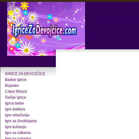
IGRICE ZA DEVOJČICE
Barbie igrice
Bojanke
Crtani filmovi
Dečije igrice
Igrice bebe
Igre doktora
Igre oblačenja
Igre sa životinjama
Igre kuhanja
Igre sa lutkama
Igre sa sobama