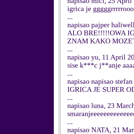
napisao mici, 25 April
igrica je gggggrrrrro
...
napisao pajper haliwel
ALO BRE!!!!!OWA IG
ZNAM KAKO MOZETE 
...
napisao yu, 11 April 2
sise k***c j**anje aa
...
napisao napisao stefa
IGRICA JE SUPER O
...
napisao luna, 23 Marc
smaranjeeeeeeeeeeeee
...
napisao NATA, 21 Mar