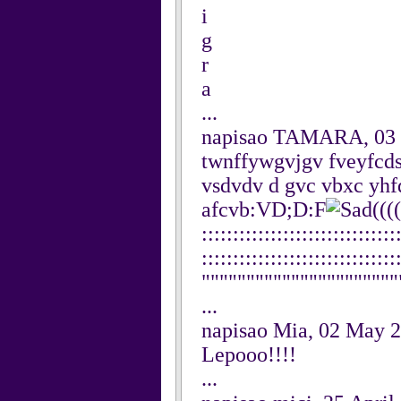
i
g
r
a
...
napisao TAMARA, 03
twnffywgvjgv fveyfcds 
vsdvdv d gvc vbxc y
afcvb:VD;D:F
((((
:::::::::::::::::::::::::::::::
:::::::::::::::::::::::::::::::
"""""""""""""""""""""""""
...
napisao Mia, 02 May 
Lepooo!!!!
...