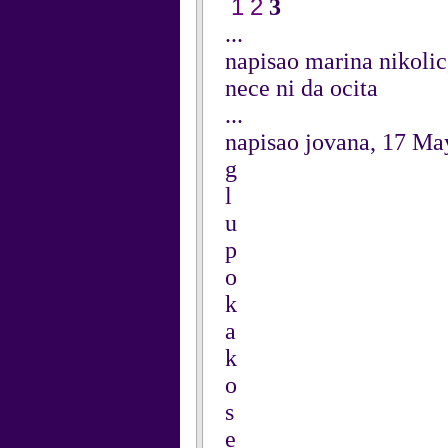
1
2
3
...
napisao marina nikolic
nece ni da ocita
...
napisao jovana, 17 Ma
g
l
u
p
o
k
a
k
o
s
e