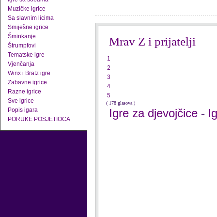
Muzičke igrice
Sa slavnim licima
Smiješne igrice
Šminkanje
Mrav Z i prijatelji
Štrumpfovi
Tematske igre
1
Vjenčanja
2
Winx i Bratz igre
3
Zabavne igrice
4
Razne igrice
5
Sve igrice
( 178 glasova )
Popis igara
Igre za djevojčice
I
-
PORUKE POSJETIOCA