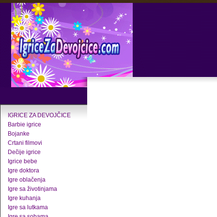
IGRICE ZA DEVOJČICE
Barbie igrice
Bojanke
Crtani filmovi
Dečije igrice
Igrice bebe
Igre doktora
Igre oblačenja
Igre sa životinjama
Igre kuhanja
Igre sa lutkama
Igre sa sobama