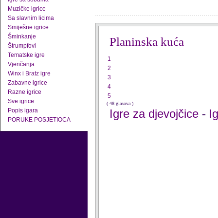
Muzičke igrice
Sa slavnim licima
Smiješne igrice
Šminkanje
Planinska kuća
Štrumpfovi
Tematske igre
1
Vjenčanja
2
Winx i Bratz igre
3
Zabavne igrice
4
Razne igrice
5
Sve igrice
( 48 glasova )
Popis igara
Igre za djevojčice
I
-
PORUKE POSJETIOCA