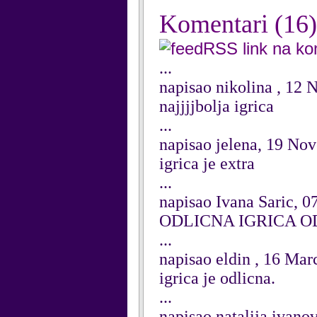
Komentari
(16)
RSS link na k
...
napisao nikolina , 12
najjjjbolja igrica
...
napisao jelena, 19 No
igrica je extra
...
napisao Ivana Saric, 0
ODLICNA IGRICA O
...
napisao eldin , 16 Ma
igrica je odlicna.
...
napisao natalija ivan