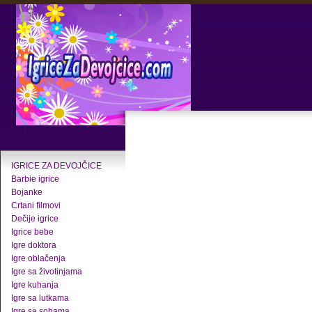
IGRICE ZA DEVOJČICE
Barbie igrice
Bojanke
Crtani filmovi
Dečije igrice
Igrice bebe
Igre doktora
Igre oblačenja
Igre sa životinjama
Igre kuhanja
Igre sa lutkama
Igre sa sobama