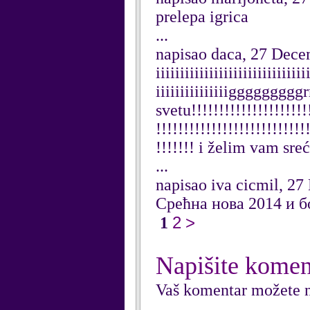
prelepa igrica
...
napisao daca, 27 Dec
iiiiiiiiiiiiiiiiiiiiiiiiiiiiiii
iiiiiiiiiiiiiiiggggggggg
svetu!!!!!!!!!!!!!!!!!!!!!!
!!!!!!!!!!!!!!!!!!!!!!!!!!!
!!!!!!! i želim vam sreć
...
napisao iva cicmil, 2
Срећна нова 2014 и б
2
>
1
Napišite komen
Vaš komentar možete n