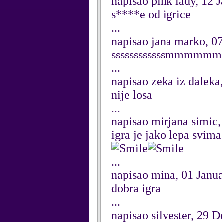
napisao pink lady, 12 
s****e od igrice
...
napisao jana marko, 0
ssssssssssssmmmmmm
...
napisao zeka iz daleka
nije losa
...
napisao mirjana simic,
igra je jako lepa svim
...
napisao mina, 01 Janu
dobra igra
...
napisao silvester, 29