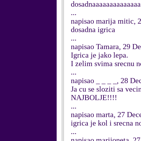
dosadnaaaaaaaaaaaaaa
...
napisao marija mitic,
dosadna igrica
...
napisao Tamara, 29 D
Igrica je jako lepa.
I zelim svima srecnu 
...
napisao _ _ _ _, 28 D
Ja cu se sloziti sa v
NAJBOLJE!!!!
...
napisao marta, 27 De
igrica je kol i srecna 
...
napisao marijoneta, 2