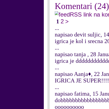
Komentari
(24)
RSS link na k
2
>
1
...
napisao devit suljic, 1
igrica je kol i srecna 
...
napisao tanja , 28 Jan
igrica je dddddddddd
...
napisao Aanja♦, 22 Ja
IGRICA JE SUPER!!!!!
...
napisao fatima, 15 Jan
dobbbbbbbbbbbbbbbbbbb
oooooooooo