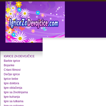
IGRICE ZA DEVOJČICE
Barbie igrice
Bojanke
Crtani filmovi
Dečije igrice
Igrice bebe
Igre doktora
Igre oblačenja
Igre sa životinjama
Igre kuhanja
Igre sa lutkama
Igre sa sobama