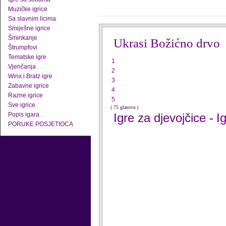
Muzičke igrice
Sa slavnim licima
Smiješne igrice
Šminkanje
Ukrasi Božićno drvo
Štrumpfovi
Tematske igre
1
Vjenčanja
2
Winx i Bratz igre
3
Zabavne igrice
4
Razne igrice
5
Sve igrice
( 75 glasova )
Popis igara
Igre za djevojčice
I
-
PORUKE POSJETIOCA