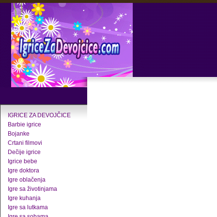
IGRICE ZA DEVOJČICE
Barbie igrice
Bojanke
Crtani filmovi
Dečije igrice
Igrice bebe
Igre doktora
Igre oblačenja
Igre sa životinjama
Igre kuhanja
Igre sa lutkama
Igre sa sobama