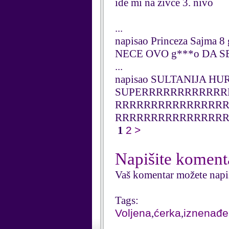
ide mi na zivce 3. nivo
...
napisao Princeza Sajma 8 
NECE OVO g***o DA S
...
napisao SULTANIJA HUR
SUPERRRRRRRRRRRR
RRRRRRRRRRRRRRR
RRRRRRRRRRRRRRR
1
2
>
Napišite koment
Vaš komentar možete napi
Tags:
Voljena
,
ćerka
,
iznenađe