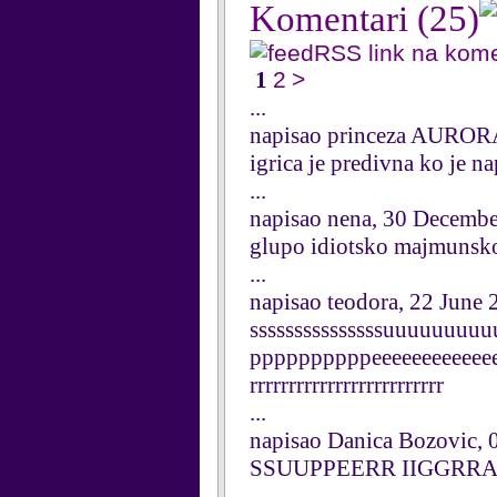
Komentari
(25)
RSS link na kom
1
2
>
...
napisao princeza AUROR
igrica je predivna ko je n
...
napisao nena, 30 Decemb
glupo idiotsko majmunsko 
...
napisao teodora, 22 June
sssssssssssssssuuuuuu
ppppppppppeeeeeeeeeeeee
rrrrrrrrrrrrrrrrrrrrrrrrr
...
napisao Danica Bozovic, 
SSUUPPEERR IIGGRR
...