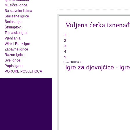
Muzičke igrice
Sa slavnim licima
Smiješne igrice
Šminkanje
Voljena ćerka iznenađ
Štrumpfovi
Tematske igre
1
Vjenčanja
2
Winx i Bratz igre
3
Zabavne igrice
4
Razne igrice
5
Sve igrice
( 107 glasova )
Popis igara
Igre za djevojčice
-
Igr
PORUKE POSJETIOCA