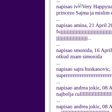
...
napisao iv
n
princezo Sajma ja mislim d
...
napisao amina, 21 April 
fujjjjjjjjjjjjjjjjjjjjjjjjjjjjjjjjjj
jjjjjjjjjjjjjjjjjjjjj...
...
napisao smonida, 16 Apri
otkud znam simonida
...
napisao sajra huskanovic,
superrrrrrrrrrrrrrrrrrrrrrrrrr
...
napisao andrea jokic, 08 
najbolja culllllllllllllllllllllll
...
napisao andrea jokic, 08 