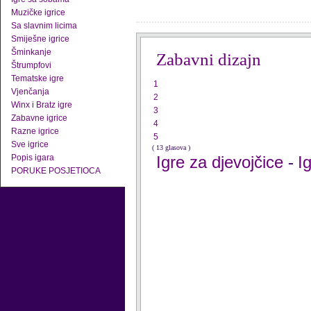
Muzičke igrice
Sa slavnim licima
Smiješne igrice
Šminkanje
Zabavni dizajn
Štrumpfovi
Tematske igre
1
Vjenčanja
2
Winx i Bratz igre
3
Zabavne igrice
4
Razne igrice
5
Sve igrice
( 13 glasova )
Popis igara
Igre za djevojčice
I
-
PORUKE POSJETIOCA