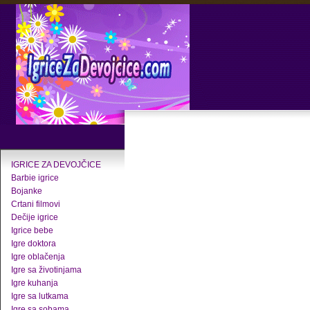
IGRICE ZA DEVOJČICE
Barbie igrice
Bojanke
Crtani filmovi
Dečije igrice
Igrice bebe
Igre doktora
Igre oblačenja
Igre sa životinjama
Igre kuhanja
Igre sa lutkama
Igre sa sobama