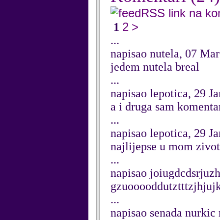
RSS link na k
2
>
1
...
napisao nutela, 07 Ma
jedem nutela breal
...
napisao lepotica, 29 J
a i druga sam komentar
...
napisao lepotica, 29 J
najlijepse u mom zivo
...
napisao joiugdcdsrjuzh
gzuooooddutztttzjhjuj
...
napisao senada nurkic 