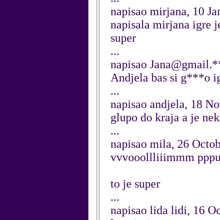
napisao mirjana, 10 J
napisala mirjana igre j
super
...
napisao Jana@gmail.*
Andjela bas si g***o ig
...
napisao andjela, 18 N
glupo do kraja a je neka
...
napisao mila, 26 Octo
vvvooollliiimmm ppp
to je super
...
napisao lida lidi, 16 