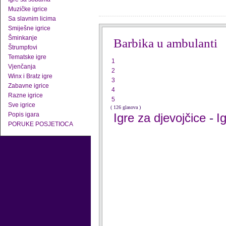
Muzičke igrice
Sa slavnim licima
Smiješne igrice
Šminkanje
Barbika u ambulanti
Štrumpfovi
Tematske igre
1
Vjenčanja
2
Winx i Bratz igre
3
Zabavne igrice
4
Razne igrice
5
Sve igrice
( 126 glasova )
Popis igara
Igre za djevojčice
I
-
PORUKE POSJETIOCA