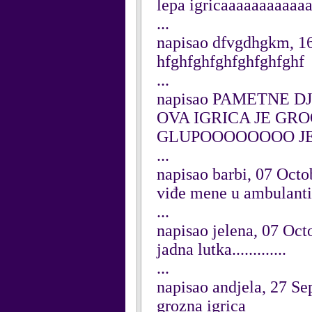
lepa igricaaaaaaaaaaa
...
napisao dfvgdhgkm, 1
hfghfghfghfghfghfghf
...
napisao PAMETNE DJ
OVA IGRICA JE G
GLUPOOOOOOOO JE 
...
napisao barbi, 07 Octo
viđe mene u ambulanti.
...
napisao jelena, 07 Oct
jadna lutka.............
...
napisao andjela, 27 S
grozna igrica