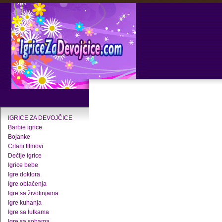
IGRICE ZA DEVOJČICE
Barbie igrice
Bojanke
Crtani filmovi
Dečije igrice
Igrice bebe
Igre doktora
Igre oblačenja
Igre sa životinjama
Igre kuhanja
Igre sa lutkama
Igre sa sobama