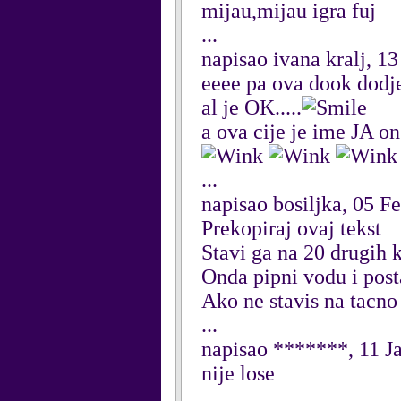
mijau,mijau igra fuj
...
napisao ivana kralj, 1
eeee pa ova dook dodje 
al je OK.....
a ova cije je ime JA on
...
napisao bosiljka, 05 F
Prekopiraj ovaj tekst
Stavi ga na 20 drugih
Onda pipni vodu i post
Ako ne stavis na tacno
...
napisao *******, 11 J
nije lose
...