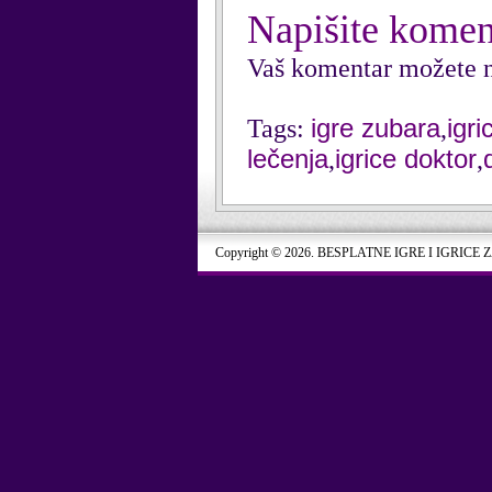
Napišite komen
Vaš komentar možete n
igre zubara
igr
Tags:
,
lečenja
igrice doktor
,
,
Copyright © 2026. BESPLATNE IGRE I IGRICE 