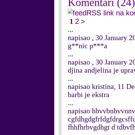
Komentari
(24)
RSS link na k
2
>
1
...
napisao , 30 January 2
g**nic p***a
...
napisao , 30 January 2
djina andjelina je upra
...
napisao kristina, 11 
barbi je ekstra
...
napisao hbvvbnbvvnnv
cgfdhgdgfrfdgfdrgcsff
fhhfhrbvgdhgt d tdbvf