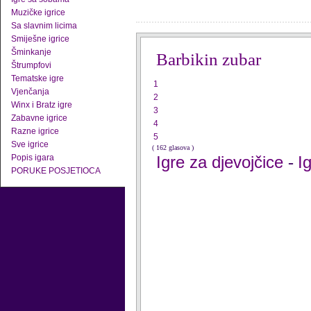
Muzičke igrice
Sa slavnim licima
Smiješne igrice
Šminkanje
Barbikin zubar
Štrumpfovi
Tematske igre
1
Vjenčanja
2
Winx i Bratz igre
3
Zabavne igrice
4
Razne igrice
5
Sve igrice
( 162 glasova )
Popis igara
Igre za djevojčice
I
-
PORUKE POSJETIOCA