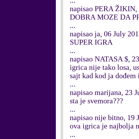
...
napisao PERA ŽIKIN, 
DOBRA MOZE DA P
...
napisao ja, 06 July 20
SUPER IGRA
...
napisao NATASA $, 23
igrica nije tako losa, 
sajt kad kod ja dođem i
...
napisao marijana, 23 
sta je svemora???
...
napisao nije bitno, 19
ova igrica je najbolja 
...