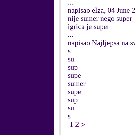
...
napisao elza, 04 June 
nije sumer nego super
igrica je super
...
napisao Najljepsa na s
s
su
sup
supe
sumer
supe
sup
su
s
2
>
1