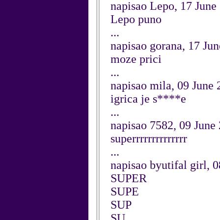
napisao Lepo, 17 June
Lepo puno
...
napisao gorana, 17 Ju
moze prici
...
napisao mila, 09 June
igrica je s****e
...
napisao 7582, 09 June
superrrrrrrrrrrrrr
...
napisao byutifal girl, 
SUPER
SUPE
SUP
SU