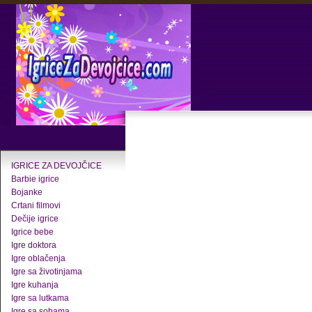
IGRICE ZA DEVOJČICE
Barbie igrice
Bojanke
Crtani filmovi
Dečije igrice
Igrice bebe
Igre doktora
Igre oblačenja
Igre sa životinjama
Igre kuhanja
Igre sa lutkama
Igre sa sobama