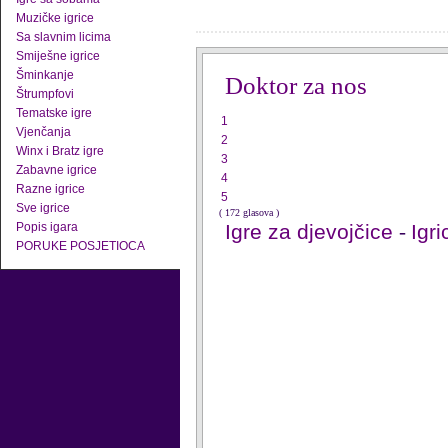
Muzičke igrice
Sa slavnim licima
Smiješne igrice
Šminkanje
Doktor za nos
Štrumpfovi
Tematske igre
1
Vjenčanja
2
Winx i Bratz igre
3
Zabavne igrice
4
Razne igrice
5
Sve igrice
( 172 glasova )
Popis igara
Igre za djevojčice
-
Igr
PORUKE POSJETIOCA