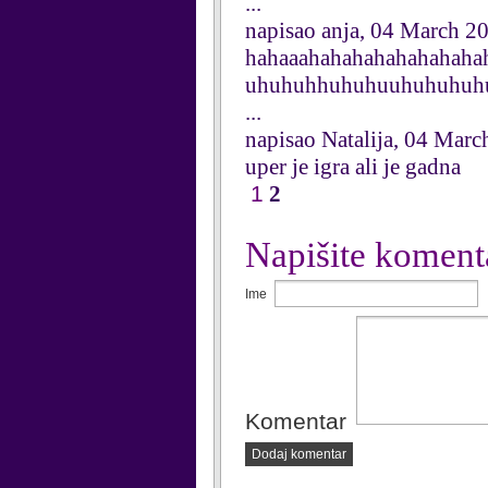
...
napisao anja, 04 March 2
hahaaahahahahahahahahahah
uhuhuhhuhuhuuhuhuhuhu
...
napisao Natalija, 04 Mar
uper je igra ali je gadna
1
2
Napišite koment
Ime
Komentar
Dodaj komentar