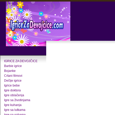
IGRICE ZA DEVOJČICE
Barbie igrice
Bojanke
Crtani filmovi
Dečije igrice
Igrice bebe
Igre doktora
Igre oblačenja
Igre sa životinjama
Igre kuhanja
Igre sa lutkama
Igre sa sobama