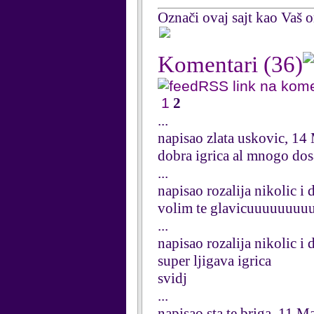
Označi ovaj sajt kao Vaš om
Komentari
(36)
RSS link na kom
1
2
...
napisao zlata uskovic, 1
dobra igrica al mnogo do
...
napisao rozalija nikolic i
volim te glavicuuuuuuuu
...
napisao rozalija nikolic i
super ljigava igrica
svidj
...
napisao sta te briga, 11 