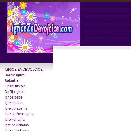
IGRICE ZA DEVOJČICE
Barbie igrice
Bojanke
Crtani filmovi
Dečije igrice
Igrice bebe
Igre doktora
Igre oblačenja
Igre sa životinjama
Igre kuhanja
Igre sa lutkama
Igre sa sobama