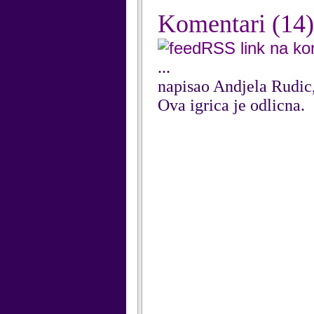
Komentari
(14)
RSS link na k
...
napisao Andjela Rudic
Ova igrica je odlicna.
...