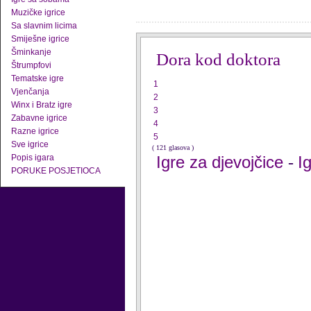
Muzičke igrice
Sa slavnim licima
Smiješne igrice
Šminkanje
Dora kod doktora
Štrumpfovi
Tematske igre
1
Vjenčanja
2
Winx i Bratz igre
3
Zabavne igrice
4
Razne igrice
5
Sve igrice
( 121 glasova )
Popis igara
Igre za djevojčice
I
-
PORUKE POSJETIOCA