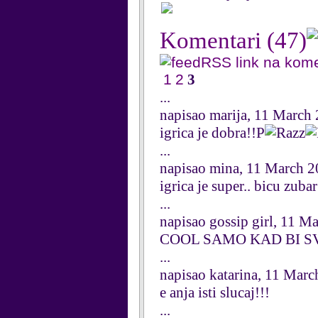
Komentari
(47)
RSS link na kom
1
2
3
...
napisao marija, 11 March
igrica je dobra!!P
...
napisao mina, 11 March 
igrica je super.. bicu zuba
...
napisao gossip girl, 11 M
COOL SAMO KAD BI SV
...
napisao katarina, 11 Mar
e anja isti slucaj!!!
...