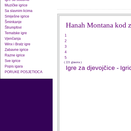
Muzičke igrice
Sa slavnim licima
Smiješne igrice
Šminkanje
Hanah Montana kod z
Štrumpfovi
Tematske igre
1
Vjenčanja
2
Winx i Bratz igre
3
Zabavne igrice
4
Razne igrice
5
Sve igrice
( 221 glasova )
Popis igara
Igre za djevojčice
-
Igr
PORUKE POSJETIOCA