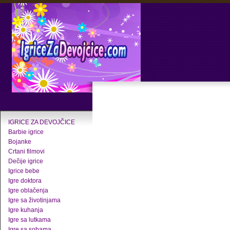
IGRICE ZA DEVOJČICE
Barbie igrice
Bojanke
Crtani filmovi
Dečije igrice
Igrice bebe
Igre doktora
Igre oblačenja
Igre sa životinjama
Igre kuhanja
Igre sa lutkama
Igre sa sobama