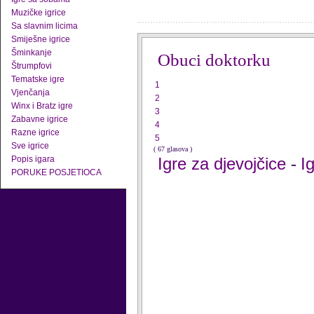
Muzičke igrice
Sa slavnim licima
Smiješne igrice
Šminkanje
Obuci doktorku
Štrumpfovi
Tematske igre
1
Vjenčanja
2
Winx i Bratz igre
3
Zabavne igrice
4
Razne igrice
5
Sve igrice
( 67 glasova )
Popis igara
Igre za djevojčice
I
-
PORUKE POSJETIOCA