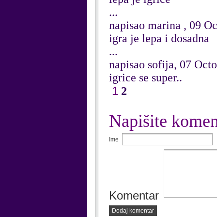
...
napisao marina , 09 O
igra je lepa i dosadna
...
napisao sofija, 07 Oct
igrice se super..
1
2
Napišite komen
Ime
Komentar
Dodaj komentar