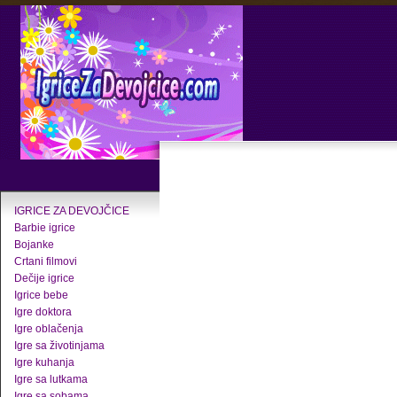
IGRICE ZA DEVOJČICE
Barbie igrice
Bojanke
Crtani filmovi
Dečije igrice
Igrice bebe
Igre doktora
Igre oblačenja
Igre sa životinjama
Igre kuhanja
Igre sa lutkama
Igre sa sobama