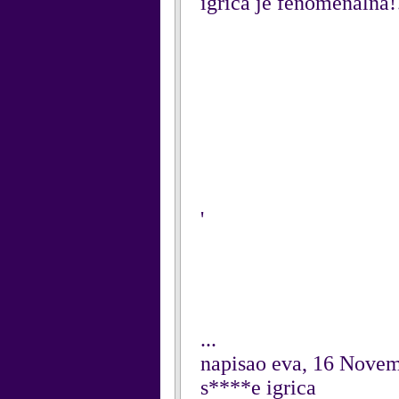
igrica je fenomenalna!
'
...
napisao eva, 16 Nove
s****e igrica