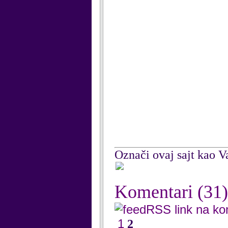
Označi ovaj sajt kao Va
Komentari
(31)
RSS link na k
1
2