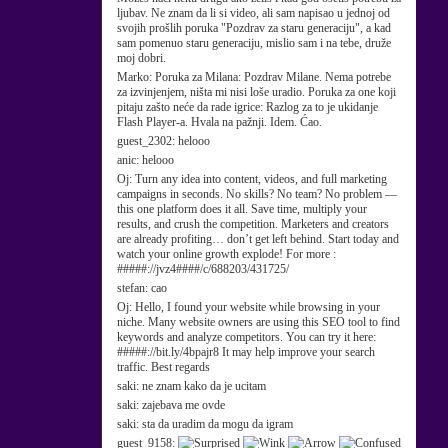
ljubav. Ne znam da li si video, ali sam napisao u jednoj od
svojih prošlih poruka "Pozdrav za staru generaciju", a kad
sam pomenuo staru generaciju, mislio sam i na tebe, druže
moj dobri.
Marko:
Poruka za Milana: Pozdrav Milane. Nema potrebe
za izvinjenjem, ništa mi nisi loše uradio. Poruka za one koji
pitaju zašto neće da rade igrice: Razlog za to je ukidanje
Flash Player-a. Hvala na pažnji. Idem. Ćao.
guest_2302:
helooo
anic:
helooo
Oj:
Turn any idea into content, videos, and full marketing
campaigns in seconds. No skills? No team? No problem —
this one platform does it all. Save time, multiply your
results, and crush the competition. Marketers and creators
are already profiting… don’t get left behind. Start today and
watch your online growth explode! For more :
#####://jvz4####/c/688203/431725/
stefan:
cao
Oj:
Hello, I found your website while browsing in your
niche. Many website owners are using this SEO tool to find
keywords and analyze competitors. You can try it here:
#####://bit.ly/4bpajr8 It may help improve your search
traffic. Best regards
saki:
ne znam kako da je ucitam
saki:
zajebava me ovde
saki:
sta da uradim da mogu da igram
guest_9158: