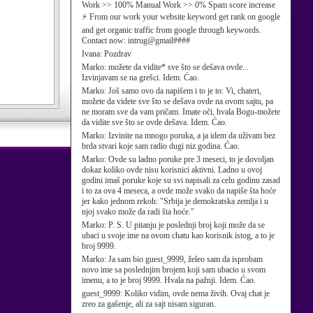
Work >> 100% Manual Work >> 0% Spam score increase
⚡ From our work your website keyword get rank on google
and get organic traffic from google through keywords.
Contact now: intrug@gmail####
Ivana:
Pozdrav
Marko:
možete da vidite* sve što se dešava ovde...
Izvinjavam se na grešci. Idem. Ćao.
Marko:
Još samo ovo da napišem i to je to: Vi, chateri,
možete da videte sve što se dešava ovde na ovom sajtu, pa
ne moram sve da vam pričam. Imate oči, hvala Bogu-možete
da vidite sve što se ovde dešava. Idem. Ćao.
Marko:
Izvinite na mnogo poruka, a ja idem da uživam bez
brda stvari koje sam radio dugi niz godina. Ćao.
Marko:
Ovde su ladno poruke pre 3 meseci, to je dovoljan
dokaz koliko ovde nisu korisnici aktivni. Ladno u ovoj
godini imaš poruke koje su svi napisali za celu godinu zasad
i to za ova 4 meseca, a ovde može svako da napiše šta hoće
jer kako jednom rekoh: "Srbija je demokratska zemlja i u
njoj svako može da radi šta hoće."
Marko:
P. S. U pitanju je poslednji broj koji može da se
ubaci u svoje ime na ovom chatu kao korisnik istog, a to je
broj 9999.
Marko:
Ja sam bio guest_9999, želeo sam da isprobam
novo ime sa poslednjim brojem koji sam ubacio u svom
imenu, a to je broj 9999. Hvala na pažnji. Idem. Ćao.
guest_9999:
Koliko vidim, ovde nema živih. Ovaj chat je
zreo za gašenje, ali za sajt nisam siguran.