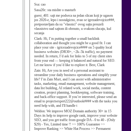
Ssa:
cao
Sasa20c:
sta mislite o masturb
guest_401:
sajt me podseca na jedan slican koji je ugasen
jos 2020-e, lepo i nostalgicno, zvao se igrezadevojcice###,
pretpostavljam da su "vlasnici" ovog sajta preuzeli
vlasnistvo nad sajtom ili obrnuto, u svakom slucaju, kul
secanja
Clark:
Hi, I’m putting together a small backlink
collaboration and thought you might be a good fit. I can
place your site - igricezadevojcice#### on 5 quality local
business websites (DR30+, ~2k–5k traffic), no payment
needed. In return, I’d ask for links to 5 of my client sites
from your end — keeping it balanced and natural for SEO.
Let me know if you’d like to explore it. Best, Clark
Zain:
Hi, Are you in need of a personal assistant to
streamline your daily business operations and simplify your
life? I’m Zain Murt, and I can assist with administrative
tasks, marketing, email management, website management,
data list building, AI related work, social media, content
creation, project planning, bookkeeping, software training,
and back-office support. If you’re interested, please send an
email to projectsexpert222@outlook#### with the tasks you
need help with, and I'll handle t
Weldon:
We improve MOZ Domain authority 30+ in 15
Days its help to improve google rank, improve your website
SEO, and you get traffic from google DA - 0 to 40 - (Only
$29) - Yes, Limited time !! >> 100% Guarantee >>
Improve Ranking >> White Hat Process >> Permanent