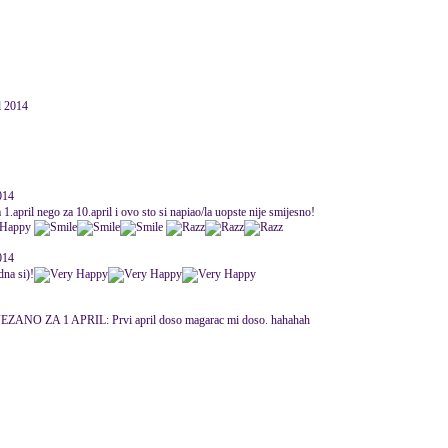
 2014
014
 1.april nego za 10.april i ovo sto si napiao/la uopste nije smijesno!
014
na si)!
O ZA 1 APRIL: Prvi april doso magarac mi doso. hahahah