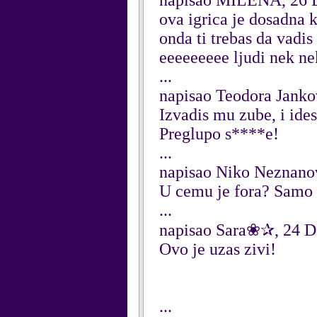
napisao MILENA, 26 
ova igrica je dosadna 
onda ti trebas da vadis
eeeeeeeee ljudi nek n
...
napisao Teodora Jank
Izvadis mu zube, i ides
Preglupo s****e!
...
napisao Niko Neznano
U cemu je fora? Samo 
...
napisao Sara❀✰, 24 
Ovo je uzas zivi!
...