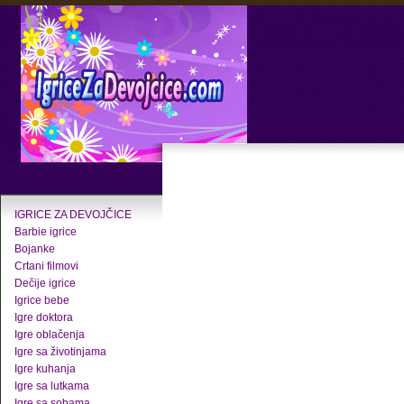
IGRICE ZA DEVOJČICE
Barbie igrice
Bojanke
Crtani filmovi
Dečije igrice
Igrice bebe
Igre doktora
Igre oblačenja
Igre sa životinjama
Igre kuhanja
Igre sa lutkama
Igre sa sobama