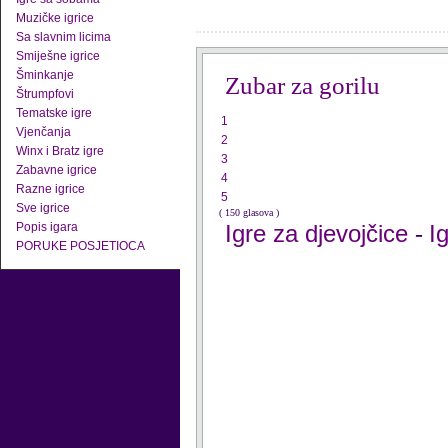
Muzičke igrice
Sa slavnim licima
Smiješne igrice
Šminkanje
Zubar za gorilu
Štrumpfovi
Tematske igre
1
Vjenčanja
2
Winx i Bratz igre
3
Zabavne igrice
4
Razne igrice
5
Sve igrice
( 150 glasova )
Popis igara
Igre za djevojčice
I
-
PORUKE POSJETIOCA