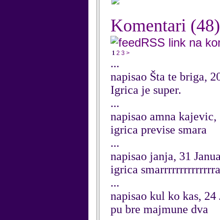
Komentari
(48)
RSS link na k
1
2
3
>
...
napisao Šta te briga, 
Igrica je super.
...
napisao amna kajevic,
igrica previse smara
...
napisao janja, 31 Janu
igrica smarrrrrrrrrrrrrr
...
napisao kul ko kas, 24
pu bre majmune dva