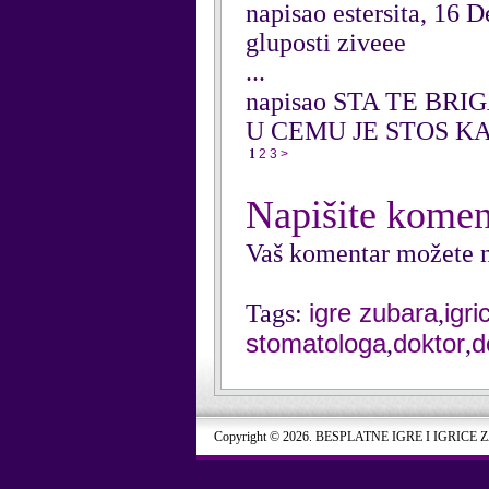
napisao estersita, 16
gluposti ziveee
...
napisao STA TE BRIG
U CEMU JE STOS K
1
2
3
>
Napišite komen
Vaš komentar možete n
igre zubara
igr
Tags:
,
stomatologa
doktor
d
,
,
Copyright © 2026. BESPLATNE IGRE I IGRICE 