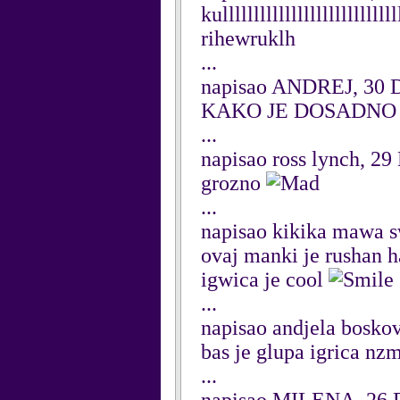
kulllllllllllllllllllllllll
rihewruklh
...
napisao ANDREJ, 30 
KAKO JE DOSADNO 
...
napisao ross lynch, 2
grozno
...
napisao kikika mawa 
ovaj manki je rushan
igwica je cool
...
napisao andjela bosko
bas je glupa igrica nz
...