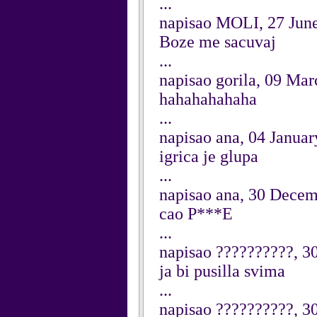
...
napisao MOLI, 27 Jun
Boze me sacuvaj
...
napisao gorila, 09 Ma
hahahahahaha
...
napisao ana, 04 Janua
igrica je glupa
...
napisao ana, 30 Dece
cao P***E
...
napisao ??????????, 
ja bi pusilla svima
...
napisao ??????????, 