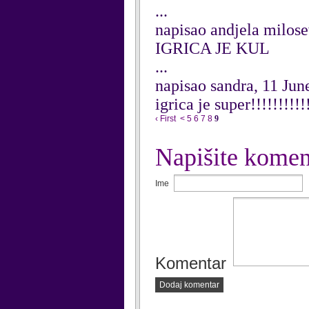
...
napisao andjela milose
IGRICA JE KUL
...
napisao sandra, 11 Jun
igrica je super!!!!!!!!!!
‹ First
<
5
6
7
8
9
Napišite komen
Ime
Komentar
Dodaj komentar