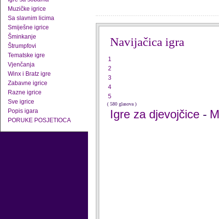
Muzičke igrice
Sa slavnim licima
Smiješne igrice
Šminkanje
Navijačica igra
Štrumpfovi
Tematske igre
1
Vjenčanja
2
Winx i Bratz igre
3
Zabavne igrice
4
Razne igrice
5
Sve igrice
( 580 glasova )
Popis igara
Igre za djevojčice
M
-
PORUKE POSJETIOCA