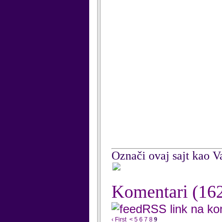
Označi ovaj sajt kao Va
Komentari
(16
RSS link na k
‹ First
<
5
6
7
8
9