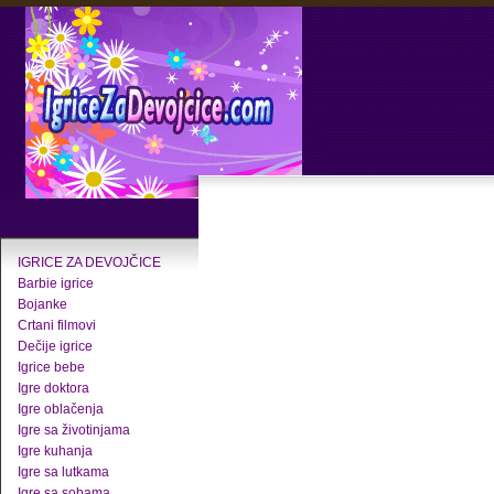
IGRICE ZA DEVOJČICE
Barbie igrice
Bojanke
Crtani filmovi
Dečije igrice
Igrice bebe
Igre doktora
Igre oblačenja
Igre sa životinjama
Igre kuhanja
Igre sa lutkama
Igre sa sobama