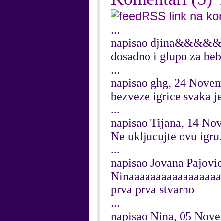
RSS link na k
...
napisao djina&&&&
dosadno i glupo za be
...
napisao ghg, 24 Nove
bezveze igrice svaka je
...
napisao Tijana, 14 N
Ne ukljucujte ovu igru
...
napisao Jovana Pajovi
Ninaaaaaaaaaaaaaaaaa
prva prva stvarno
...
napisao Nina, 05 Nov