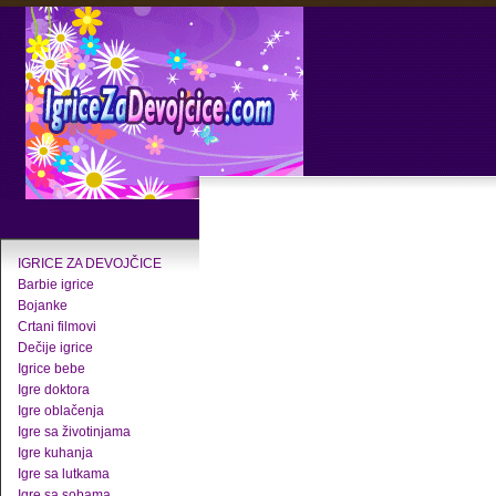
IGRICE ZA DEVOJČICE
Barbie igrice
Bojanke
Crtani filmovi
Dečije igrice
Igrice bebe
Igre doktora
Igre oblačenja
Igre sa životinjama
Igre kuhanja
Igre sa lutkama
Igre sa sobama