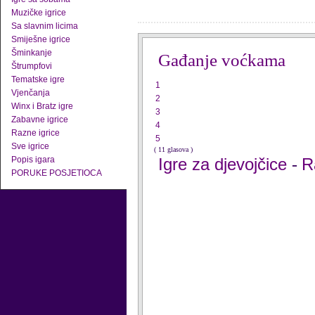
Muzičke igrice
Sa slavnim licima
Smiješne igrice
Šminkanje
Gađanje voćkama
Štrumpfovi
Tematske igre
1
Vjenčanja
2
Winx i Bratz igre
3
Zabavne igrice
4
Razne igrice
5
Sve igrice
( 11 glasova )
Popis igara
Igre za djevojčice
R
-
PORUKE POSJETIOCA