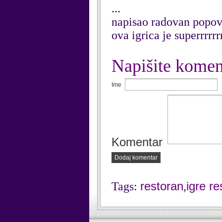
...
napisao radovan popov
ova igrica je superrrrrrrr
Napišite komen
Ime
Komentar
Dodaj komentar
restoran
igre r
Tags:
,