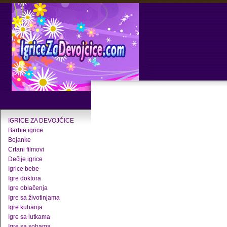
IGRICE ZA DEVOJČICE
Barbie igrice
Bojanke
Crtani filmovi
Dečije igrice
Igrice bebe
Igre doktora
Igre oblačenja
Igre sa životinjama
Igre kuhanja
Igre sa lutkama
Igre sa sobama