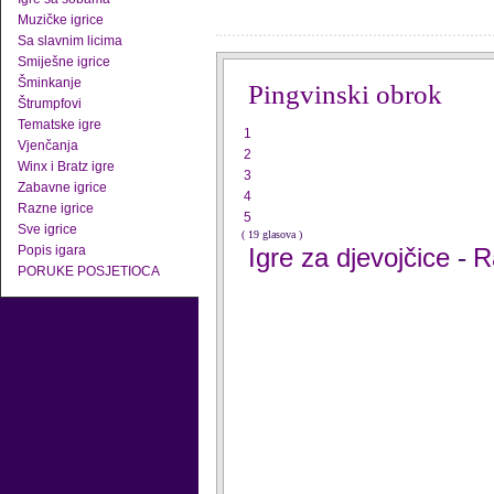
Muzičke igrice
Sa slavnim licima
Smiješne igrice
Šminkanje
Pingvinski obrok
Štrumpfovi
Tematske igre
1
Vjenčanja
2
Winx i Bratz igre
3
Zabavne igrice
4
Razne igrice
5
Sve igrice
( 19 glasova )
Popis igara
Igre za djevojčice
R
-
PORUKE POSJETIOCA