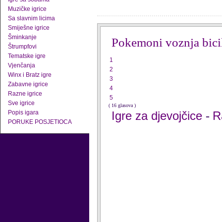
Muzičke igrice
Sa slavnim licima
Smiješne igrice
Šminkanje
Pokemoni voznja bici
Štrumpfovi
Tematske igre
1
Vjenčanja
2
Winx i Bratz igre
3
Zabavne igrice
4
Razne igrice
5
Sve igrice
( 16 glasova )
Popis igara
Igre za djevojčice
R
-
PORUKE POSJETIOCA