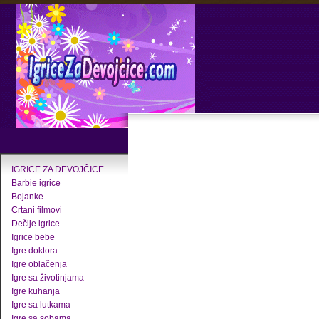
IGRICE ZA DEVOJČICE
Barbie igrice
Bojanke
Crtani filmovi
Dečije igrice
Igrice bebe
Igre doktora
Igre oblačenja
Igre sa životinjama
Igre kuhanja
Igre sa lutkama
Igre sa sobama