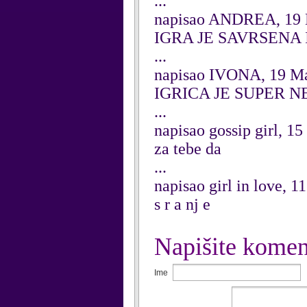
...
napisao ANDREA, 19 
IGRA JE SAVRSENA 
...
napisao IVONA, 19 M
IGRICA JE SUPER N
...
napisao gossip girl, 1
za tebe da
...
napisao girl in love, 
s r a nj e
Napišite komen
Ime