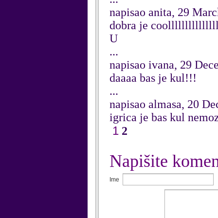
napisao anita, 29 Mar
dobra je coollllllllllllll
U
...
napisao ivana, 29 Dec
daaaa bas je kul!!!
...
napisao almasa, 20 D
igrica je bas kul nemoz
1
2
Napišite komen
Ime