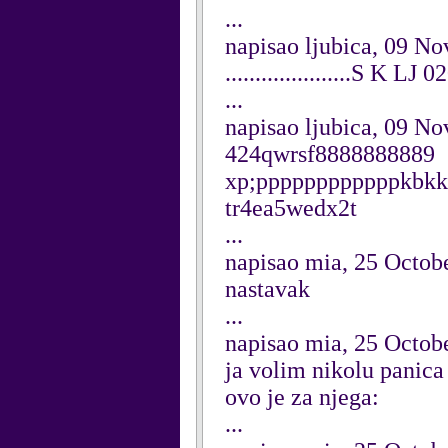
...
napisao ljubica, 09 N
.....................S K LJ 0
...
napisao ljubica, 09 N
424qwrsf8888888889
xp;ppppppppppppkbkk
tr4ea5wedx2t
...
napisao mia, 25 Octob
nastavak
...
napisao mia, 25 Octob
ja volim nikolu panica
ovo je za njega:
...