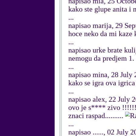
napisao mia, 25 Octob
kako ste glupe anita i 
...
napisao marija, 29 Se
hoce neko da mi kaze k
...
napisao urke brate kul
nemogu da predjem 1.
...
napisao mina, 28 July
kako se igra ova igrica
...
napisao alex, 22 July 
ovo je s**** zivo !!!!
znaci raspad..........
...
napisao ......, 02 July 