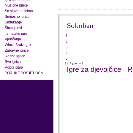
Muzičke igrice
Sa slavnim licima
Smiješne igrice
Šminkanje
Sokoban
Štrumpfovi
Tematske igre
1
Vjenčanja
2
Winx i Bratz igre
3
Zabavne igrice
4
Razne igrice
5
Sve igrice
( 214 glasova )
Popis igara
Igre za djevojčice
R
-
PORUKE POSJETIOCA