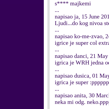
s**** majkemi
...
napisao ja, 15 June 20
Ljudi...do kog nivoa st
...
napisao ko-me-zvao, 
igrice je super col ext
...
napisao danci, 21 May
igrica je WRH jedna od
...
napisao dusica, 01 Ma
igrica je super :pppppp
...
napisao anita, 30 Mar
neka mi odg. neko.pp
...