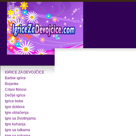
IGRICE ZA DEVOJČICE
Barbie igrice
Bojanke
Crtani filmovi
Dečije igrice
Igrice bebe
Igre doktora
Igre oblačenja
Igre sa životinjama
Igre kuhanja
Igre sa lutkama
Igre sa sobama