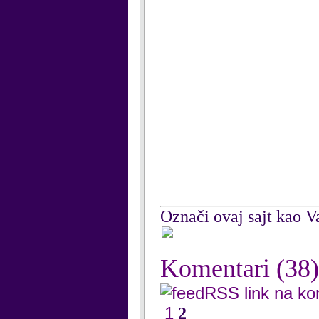
Označi ovaj sajt kao Va
Komentari
(38)
RSS link na k
1
2