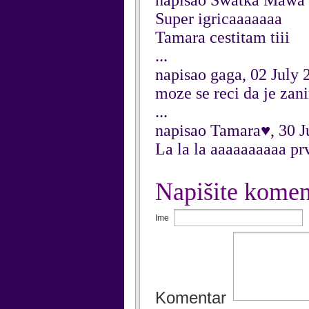
napisao Swatka Mawa ,
Super igricaaaaaaa
Tamara cestitam tiii
...
napisao gaga, 02 July 
moze se reci da je zan
...
napisao Tamara♥, 30 J
La la la aaaaaaaaaa p
Napišite komen
Ime
Komentar