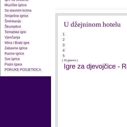
Muzičke igrice
Sa slavnim licima
Smiješne igrice
Šminkanje
U džejninom hotelu
Štrumpfovi
Tematske igre
1
Vjenčanja
2
Winx i Bratz igre
3
Zabavne igrice
4
Razne igrice
5
Sve igrice
( 18 glasova )
Popis igara
Igre za djevojčice
R
-
PORUKE POSJETIOCA