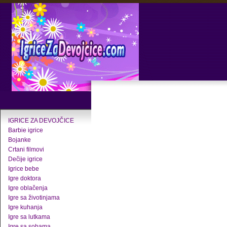
IGRICE ZA DEVOJČICE
Barbie igrice
Bojanke
Crtani filmovi
Dečije igrice
Igrice bebe
Igre doktora
Igre oblačenja
Igre sa životinjama
Igre kuhanja
Igre sa lutkama
Igre sa sobama