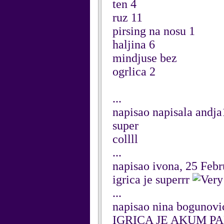
ten 4
ruz 11
pirsing na nosu 1
haljina 6
mindjuse bez
ogrlica 2
...
napisao napisala andj
super
collll
...
napisao ivona, 25 Feb
igrica je superrr
...
napisao nina bogunovi
IGRICA JE AKUM P