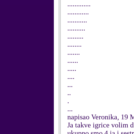
.............
............
...........
..........
.........
........
.......
......
.....
....
...
..
.
...
napisao Veronika, 19 
Ja takve igrice volim d
ukupno smo 4,ja i sest