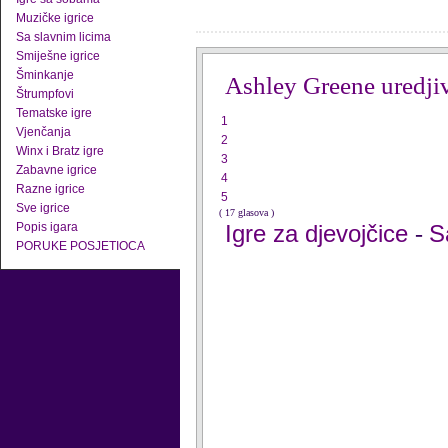
Muzičke igrice
Sa slavnim licima
Smiješne igrice
Šminkanje
Ashley Greene uredji
Štrumpfovi
Tematske igre
1
Vjenčanja
2
Winx i Bratz igre
3
Zabavne igrice
4
Razne igrice
5
Sve igrice
( 17 glasova )
Popis igara
Igre za djevojčice
S
-
PORUKE POSJETIOCA