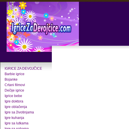
IGRICE ZA DEVOJČICE
Barbie igrice
Bojanke
Crtani filmovi
Dečije igrice
Igrice bebe
Igre doktora
Igre oblačenja
Igre sa životinjama
Igre kuhanja
Igre sa lutkama
Igre sa sobama