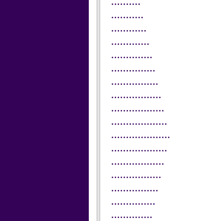
..........
...........
............
.............
..............
...............
................
.................
..................
...................
....................
...................
..................
.................
................
...............
..............