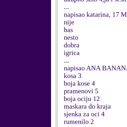
...
napisao katarina, 17 
nije
bas
nesto
dobra
igrica
...
napisao ANA BANANA!
kosa 3
boja kose 4
pramenovi 5
boja ociju 12
maskara do kraja
sjenka za oci 4
rumenilo 2