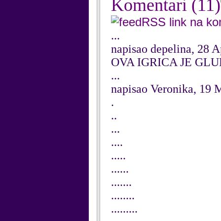
Komentari
(11)
RSS link na k
...
napisao depelina, 28 A
OVA IGRICA JE GL
...
napisao Veronika, 19 
.
..
...
....
.....
......
.......
........
.........