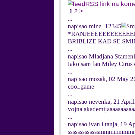
RSS link na kom
1
2
>
...
napisao mina_12345
*RANJEEEEEEEEEEEE
BRIBLIZE KAD SE SM
...
napisao Mladjana Stamen
Iako sam fan Miley Cirus 
...
napisao mozak, 02 May 2
cool.game
...
napisao nevenka, 21 Apri
vojna akademijaaaaaaa
...
napisao ivan i tanja, 19 A
sssssssssssssmmmmmmmmm