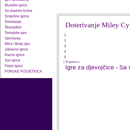
Muzičke igrice
Sa slavnim licima
Smiješne igrice
Šminkanje
Doterivanje Miley Cy
Štrumpfovi
Tematske igre
1
Vjenčanja
2
Winx i Bratz igre
3
Zabavne igrice
4
Razne igrice
5
Sve igrice
( 40 glasova )
Popis igara
Igre za djevojčice
-
Sa 
PORUKE POSJETIOCA