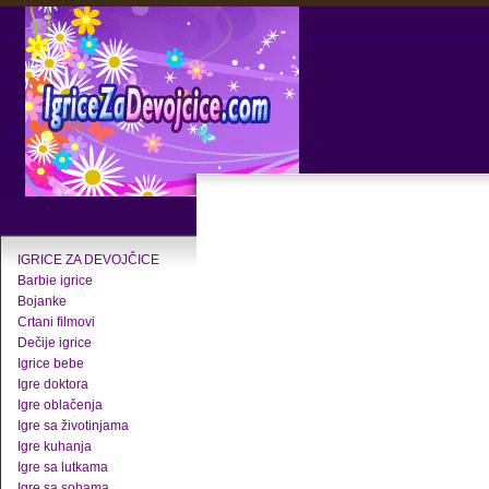
IGRICE ZA DEVOJČICE
Barbie igrice
Bojanke
Crtani filmovi
Dečije igrice
Igrice bebe
Igre doktora
Igre oblačenja
Igre sa životinjama
Igre kuhanja
Igre sa lutkama
Igre sa sobama