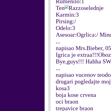
Rumenilo:1
Ten
oselednje
Karmin:3
Pirsing:/
Odelo:3
Asesoar:Ogrlica:/ Min
...
napisao Mrs.Bieber, 0
Igrica je extraa!!!Obo
Bye,guys!!! Hahha 
...
napisao vucenov teodo
drugari pogledajte moj
kosa3
boja kose crvena
oci braon
trepavice braon