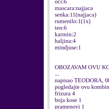
oci:6
mascara:najjaca
senka:11(najjaca)
rumenilo:1(1x)
ten:6
karmin:2
haljina:4
mindjuse:1
OBOZAVAM OVU KOM
...
napisao TEODORA, 08
pogledajte ovu kombina
frizura 4
boja kose 1
pramenovi 1