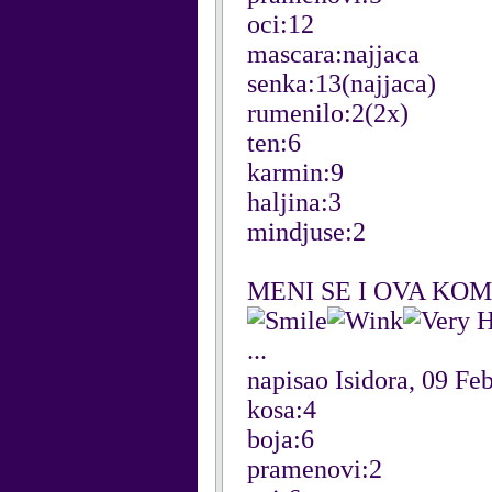
oci:12
mascara:najjaca
senka:13(najjaca)
rumenilo:2(2x)
ten:6
karmin:9
haljina:3
mindjuse:2
MENI SE I OVA KOM
...
napisao Isidora, 09 Fe
kosa:4
boja:6
pramenovi:2