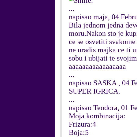
.
...
napisao maja, 04 Febr
Bila jednom jedna devoj
moru.Nakon sto je kupil
ce se osvetiti svakome
ne uradis majka ce ti u
sobu i ubijati te svojim
aaaaaaaaaaaaaaaaa
...
napisao SASKA , 04 F
SUPER IGRICA.
...
napisao Teodora, 01 F
Moja kombinacija:
Frizura:4
Boja:5