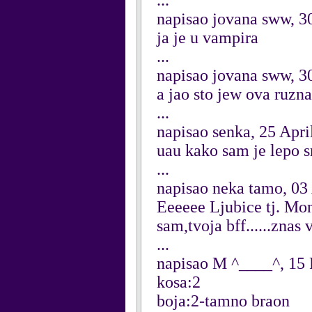
...
napisao jovana sww, 
ja je u vampira
...
napisao jovana sww, 
a jao sto jew ova ruzna
...
napisao senka, 25 Apri
uau kako sam je lepo 
...
napisao neka tamo, 03
Eeeeee Ljubice tj. Mo
sam,tvoja bff......znas 
...
napisao M ^____^, 15 
kosa:2
boja:2-tamno braon