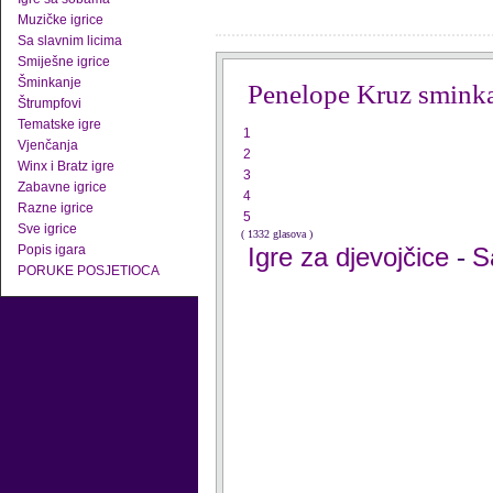
Muzičke igrice
Sa slavnim licima
Smiješne igrice
Šminkanje
Penelope Kruz smink
Štrumpfovi
Tematske igre
1
Vjenčanja
2
Winx i Bratz igre
3
Zabavne igrice
4
Razne igrice
5
Sve igrice
( 1332 glasova )
Popis igara
Igre za djevojčice
S
-
PORUKE POSJETIOCA