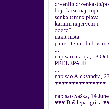
crvenilo crvenkasto/po
boja koze najcrnja
senka tamno plava
karmin najcrveniji
odeca5
nakit nista
pa recite mi da li vam 
...
napisao marija, 18 Oc
PRELEPA JE
...
napisao Aleksandra, 2
♥♥♥♥♥♥♥♥♥♥♥♥♥♥♥
...
napisao Saška, 14 Jun
♥♥♥ Baš lepa igrica ♥