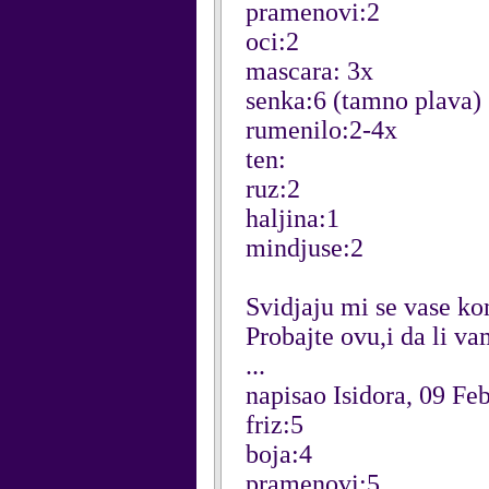
pramenovi:2
oci:2
mascara: 3x
senka:6 (tamno plava)
rumenilo:2-4x
ten:
ruz:2
haljina:1
mindjuse:2
Svidjaju mi se vase ko
Probajte ovu,i da li va
...
napisao Isidora, 09 Fe
friz:5
boja:4
pramenovi:5