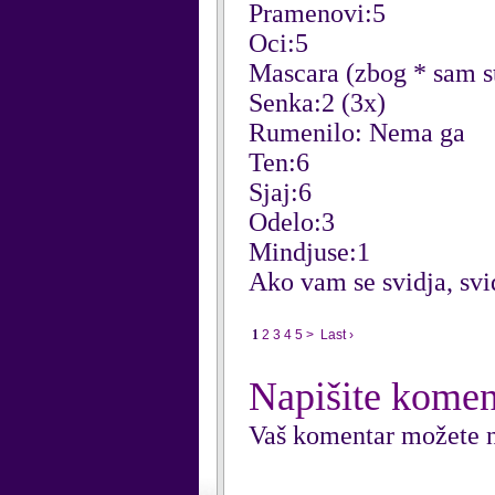
Pramenovi:5
Oci:5
Mascara (zbog * sam st
Senka:2 (3x)
Rumenilo: Nema ga
Ten:6
Sjaj:6
Odelo:3
Mindjuse:1
Ako vam se svidja, svid
1
2
3
4
5
>
Last ›
Napišite komen
Vaš komentar možete n