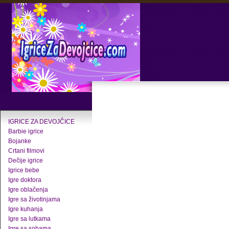
IGRICE ZA DEVOJČICE
Barbie igrice
Bojanke
Crtani filmovi
Dečije igrice
Igrice bebe
Igre doktora
Igre oblačenja
Igre sa životinjama
Igre kuhanja
Igre sa lutkama
Igre sa sobama