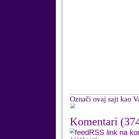
Označi ovaj sajt kao Va
Komentari
(37
RSS link na k