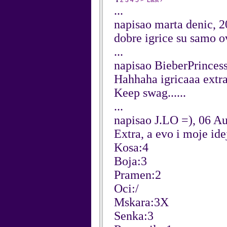
1
2
3
4
5
>
Last ›
...
napisao marta denic, 
dobre igrice su samo 
...
napisao BieberPrincess
Hahhaha igricaaa extraa
Keep swag......
...
napisao J.LO =), 06 A
Extra, a evo i moje ide
Kosa:4
Boja:3
Pramen:2
Oci:/
Mskara:3X
Senka:3