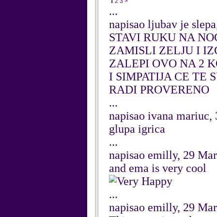
1
2
3
>
...
napisao ljubav je slep
STAVI RUKU NA N
ZAMISLI ZELJU I I
ZALEPI OVO NA 2
I SIMPATIJA CE TE
RADI PROVERENO
...
napisao ivana mariuc, 
glupa igrica
...
napisao emilly, 29 Ma
and ema is very cool
...
napisao emilly, 29 Ma