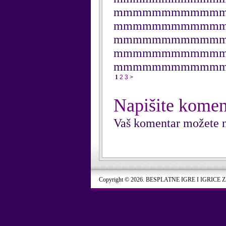
mmmmmmmmmmm
mmmmmmmmmmm
mmmmmmmmmmm
mmmmmmmmmmm
mmmmmmmmmmm
1
2
3
>
Napišite komen
Vaš komentar možete n
Copyright © 2026. BESPLATNE IGRE I IGRICE 