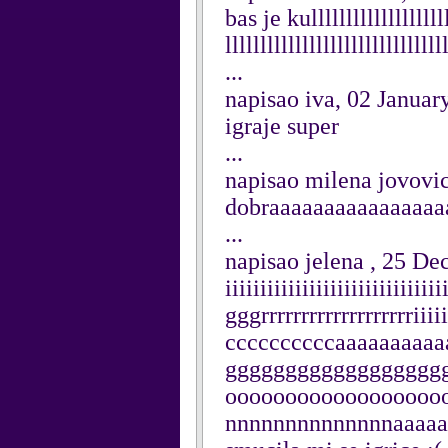
bas je kulllllllllllllllllllll
lllllllllllllllllllllllllllllll
...
napisao iva, 02 Januar
igraje super
...
napisao milena jovovi
dobraaaaaaaaaaaaaaaa
...
napisao jelena , 25 D
iiiiiiiiiiiiiiiiiiiiiiiii
gggrrrrrrrrrrrrrrrrrrriiii
ccccccccccaaaaaaaaaaa
ggggggggggggggggggggg
ooooooooooooooooooo
nnnnnnnnnnnnnnaaaaaa