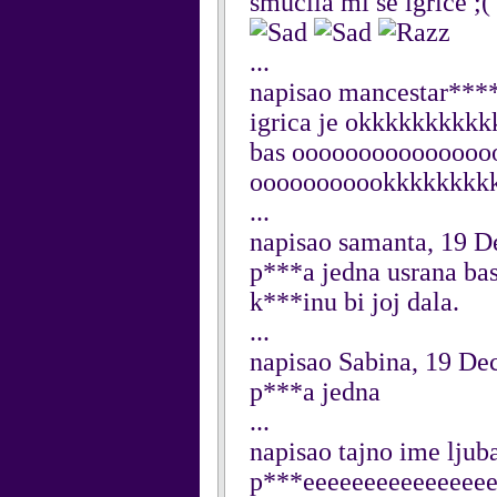
smucila mi se igrice ;(
...
napisao mancestar***
igrica je okkkkkkkkkk
bas oooooooooooooo
ooooooooookkkkkkkk
...
napisao samanta, 19 
p***a jedna usrana bas
k***inu bi joj dala.
...
napisao Sabina, 19 D
p***a jedna
...
napisao tajno ime ljuba
p***eeeeeeeeeeeeeeee