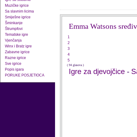
Muzičke igrice
Sa slavnim licima
Smiješne igrice
Šminkanje
Emma Watsons sređiv
Štrumpfovi
Tematske igre
1
Vjenčanja
2
Winx i Bratz igre
3
Zabavne igrice
4
Razne igrice
5
Sve igrice
( 94 glasova )
Popis igara
Igre za djevojčice
S
-
PORUKE POSJETIOCA