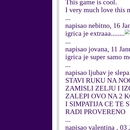
This game is cool.
I very much love this 
...
napisao nebitno, 16 Ja
igrica je extraaa........
...
napisao jovana, 11 Ja
igrica je super samo m
...
napisao ljubav je slep
STAVI RUKU NA N
ZAMISLI ZELJU I I
ZALEPI OVO NA 2
I SIMPATIJA CE TE
RADI PROVERENO
...
napisao valentina , 03