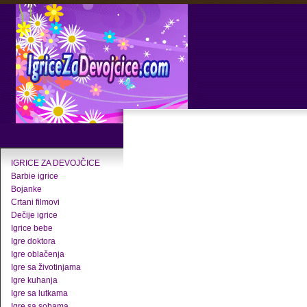
IGRICE ZA DEVOJČICE
Barbie igrice
Bojanke
Crtani filmovi
Dečije igrice
Igrice bebe
Igre doktora
Igre oblačenja
Igre sa životinjama
Igre kuhanja
Igre sa lutkama
Igre sa sobama