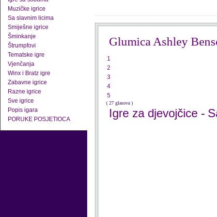
Muzičke igrice
Sa slavnim licima
Smiješne igrice
Šminkanje
Glumica Ashley Bens
Štrumpfovi
Tematske igre
1
Vjenčanja
2
Winx i Bratz igre
3
Zabavne igrice
4
Razne igrice
5
Sve igrice
( 27 glasova )
Popis igara
Igre za djevojčice
S
-
PORUKE POSJETIOCA