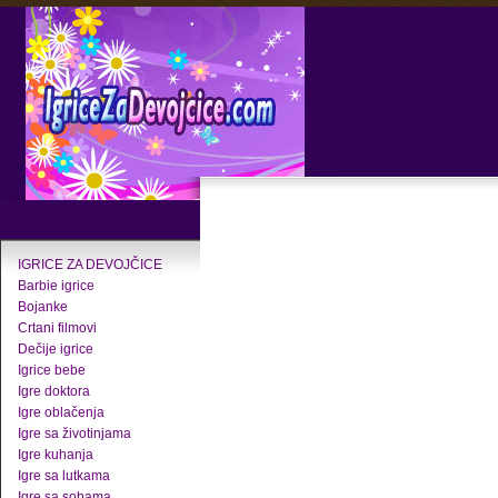
IGRICE ZA DEVOJČICE
Barbie igrice
Bojanke
Crtani filmovi
Dečije igrice
Igrice bebe
Igre doktora
Igre oblačenja
Igre sa životinjama
Igre kuhanja
Igre sa lutkama
Igre sa sobama