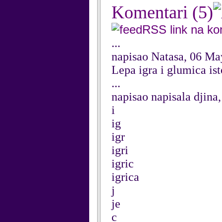
Komentari
(5)
RSS link na k
...
napisao Natasa, 06 Ma
Lepa igra i glumica ist
...
napisao napisala djina
i
ig
igr
igri
igric
igrica
j
je
c