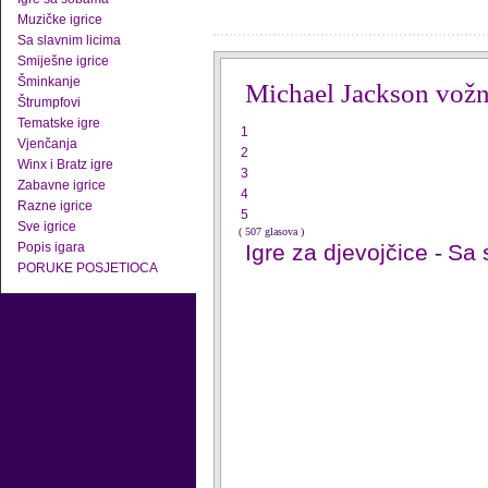
Muzičke igrice
Sa slavnim licima
Smiješne igrice
Šminkanje
Michael Jackson vožn
Štrumpfovi
Tematske igre
1
Vjenčanja
2
Winx i Bratz igre
3
Zabavne igrice
4
Razne igrice
5
Sve igrice
( 507 glasova )
Popis igara
Igre za djevojčice
-
Sa 
PORUKE POSJETIOCA