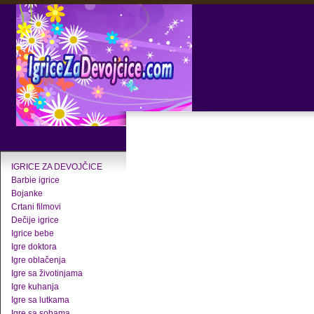
IGRICE ZA DEVOJČICE
Barbie igrice
Bojanke
Crtani filmovi
Dečije igrice
Igrice bebe
Igre doktora
Igre oblačenja
Igre sa životinjama
Igre kuhanja
Igre sa lutkama
Igre sa sobama