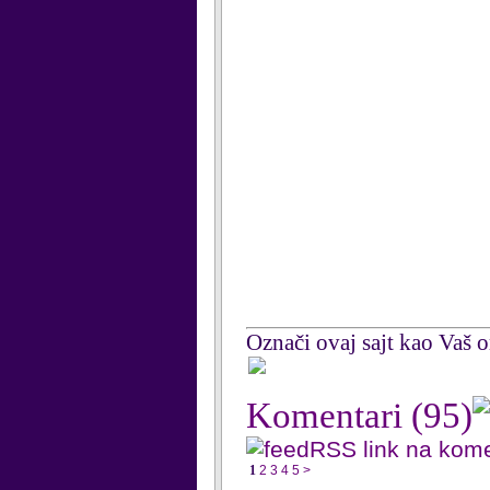
Označi ovaj sajt kao Vaš om
Komentari
(95)
RSS link na kom
1
2
3
4
5
>