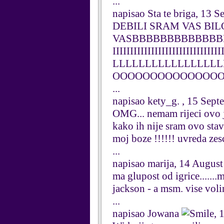
...
napisao Sta te briga, 13 
DEBILI SRAM VAS BIL
VASBBBBBBBBBBBBBBBB
IIIIIIIIIIIIIIIIIIIIIIII
LLLLLLLLLLLLLLLL
OOOOOOOOOOOOOO
...
napisao kety_g. , 15 Sep
OMG... nemam rijeci ovo je
kako ih nije sram ovo stavl
moj boze !!!!!! uvreda zes
...
napisao marija, 14 Augus
ma glupost od igrice.......
jackson - a msm. vise volim
...
napisao Jowana
, 