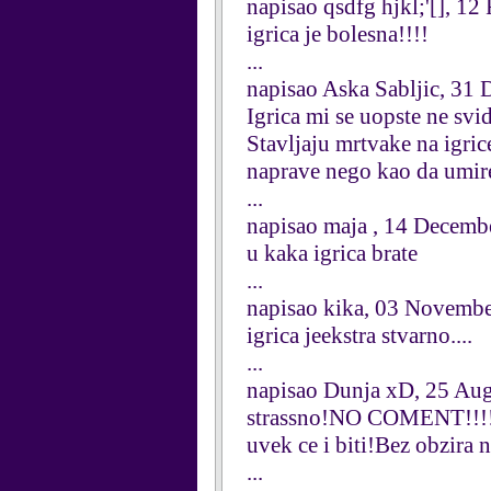
napisao qsdfg hjkl;'[], 1
igrica je bolesna!!!!
...
napisao Aska Sabljic, 31
Igrica mi se uopste ne svid
Stavljaju mrtvake na igric
naprave nego kao da umire 
...
napisao maja , 14 Decemb
u kaka igrica brate
...
napisao kika, 03 Novemb
igrica jeekstra stvarno....
...
napisao Dunja xD, 25 Au
strassno!NO COMENT!!!!!!!
uvek ce i biti!Bez obzira n
...