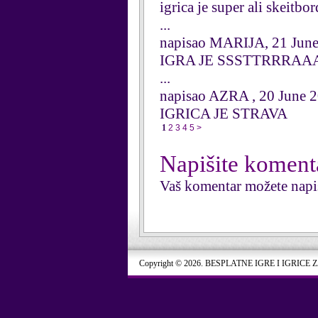
igrica je super ali skeitb
...
napisao MARIJA, 21 Jun
IGRA JE SSSTTRRRA
...
napisao AZRA , 20 June 
IGRICA JE STRAVA
1
2
3
4
5
>
Napišite koment
Vaš komentar možete napi
Copyright © 2026. BESPLATNE IGRE I IGRICE 