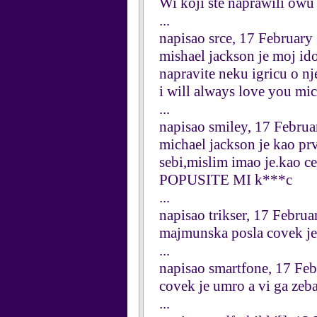
Wi koji ste naprawili ow
...
napisao srce, 17 February
mishael jackson je moj idol
napravite neku igricu o nj
i will always love you mi
...
napisao smiley, 17 Febru
michael jackson je kao prv
sebi,mislim imao je.kao cet
POPUSITE MI k***c
...
napisao trikser, 17 Febru
majmunska posla covek je
...
napisao smartfone, 17 Fe
covek je umro a vi ga zeb
...