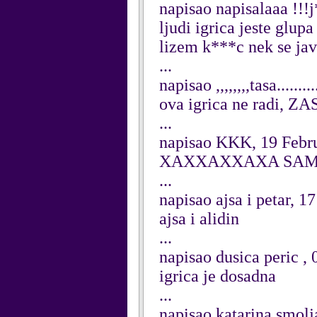
napisao napisalaaa !!!
ljudi igrica jeste glup
lizem k***c nek se jav
...
napisao ,,,,,,,,tasa......
ova igrica ne radi, Z
...
napisao KKK, 19 Febr
XAXXAXXAXA SAMO
...
napisao ajsa i petar, 1
ajsa i alidin
...
napisao dusica peric ,
igrica je dosadna
...
napisao katarina smolj