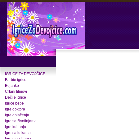
IGRICE ZA DEVOJČICE
Barbie igrice
Bojanke
Crtani filmovi
Dečije igrice
Igrice bebe
Igre doktora
Igre oblačenja
Igre sa životinjama
Igre kuhanja
Igre sa lutkama
Igre sa sobama