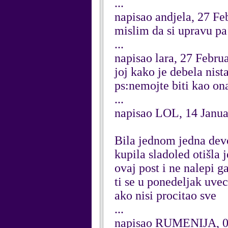
...
napisao andjela, 27 Fe
mislim da si upravu pa
...
napisao lara, 27 Febru
joj kako je debela nista
ps:nemojte biti kao on
...
napisao LOL, 14 Janu
Bila jednom jedna devoj
kupila sladoled otišla 
ovaj post i ne nalepi g
ti se u ponedeljak uvec
ako nisi procitao sve
...
napisao RUMENIJA, 0