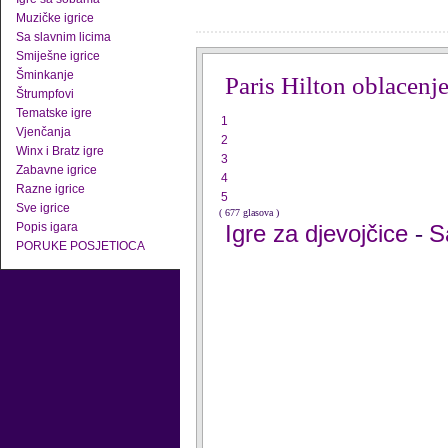
Muzičke igrice
Sa slavnim licima
Smiješne igrice
Šminkanje
Paris Hilton oblacenj
Štrumpfovi
Tematske igre
1
Vjenčanja
2
Winx i Bratz igre
3
Zabavne igrice
4
Razne igrice
5
Sve igrice
( 677 glasova )
Popis igara
Igre za djevojčice
S
-
PORUKE POSJETIOCA