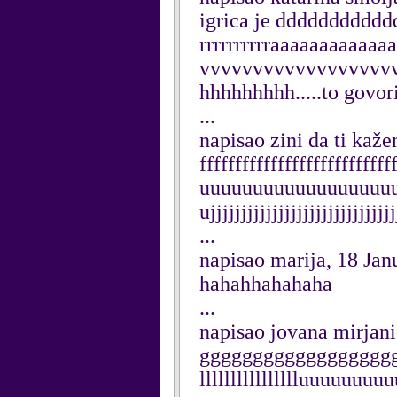
igrica je ddddddddd
rrrrrrrrrraaaaaaaaaaaaa..
vvvvvvvvvvvvvvvvvvvvv
hhhhhhhhh.....to govorim
...
napisao zini da ti kaž
fffffffffffffffffffffffffff
uuuuuuuuuuuuuuuuuu
ujjjjjjjjjjjjjjjjjjjjjjjjjjjjjj
...
napisao marija, 18 Jan
hahahhahahaha
...
napisao jovana mirjani
gggggggggggggggggggg
lllllllllllllllluuuuu