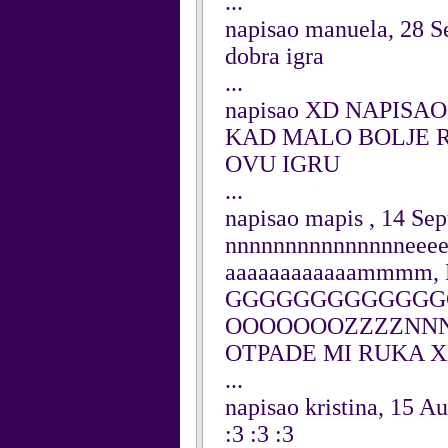
...
napisao manuela, 28 
dobra igra
...
napisao XD NAPISAO
KAD MALO BOLJE RA
OVU IGRU
...
napisao mapis , 14 Se
nnnnnnnnnnnnnnneeee
aaaaaaaaaaaammmm, 
GGGGGGGGGGGGG
OOOOOOOZZZZNNNOOO
OTPADE MI RUKA 
...
napisao kristina, 15 A
:3 :3 :3