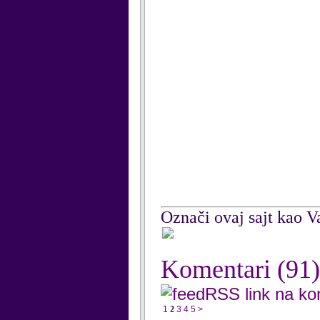
Označi ovaj sajt kao Va
Komentari
(91)
RSS link na k
1
2
3
4
5
>