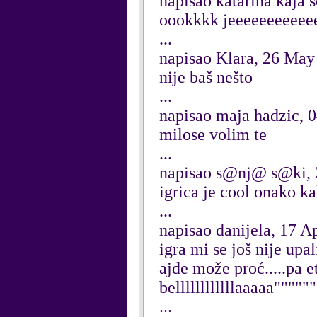
napisao katarina kaja 
oookkkk jeeeeeeeeeee
...
napisao Klara, 26 May
nije baš nešto
...
napisao maja hadzic, 
milose volim te
...
napisao s@nj@ s@ki, 
igrica je cool onako ka
...
napisao danijela, 17 A
igra mi se još nije upali
ajde može proć.....pa e
bellllllllllllaaaaa"""""""
...