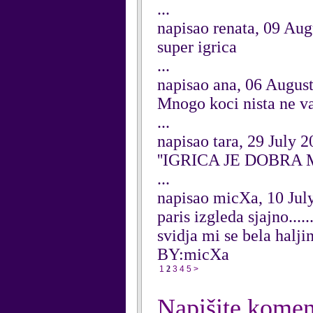
...
napisao renata, 09 Aug
super igrica
...
napisao ana, 06 Augus
Mnogo koci nista ne va
...
napisao tara, 29 July 
''IGRICA JE DOBRA 
...
napisao micXa, 10 Jul
paris izgleda sjajno......
svidja mi se bela haljina 
BY:micXa
1
2
3
4
5
>
Napišite komen