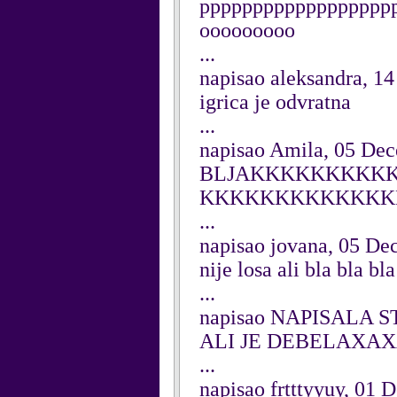
pppppppppppppppppp
ooooooooo
...
napisao aleksandra, 1
igrica je odvratna
...
napisao Amila, 05 De
BLJAKKKKKKKKK
KKKKKKKKKKKKK
...
napisao jovana, 05 D
nije losa ali bla bla bla
...
napisao NAPISALA S
ALI JE DEBELAX
...
napisao frtttyyuy, 01