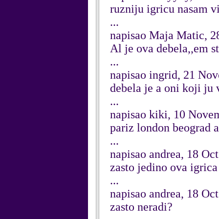
ruzniju igricu nasam v
...
napisao Maja Matic, 
Al je ova debela,,em sto
...
napisao ingrid, 21 No
debela je a oni koji ju vo
...
napisao kiki, 10 Nove
pariz london beograd a
...
napisao andrea, 18 Oc
zasto jedino ova igrica
...
napisao andrea, 18 Oc
zasto neradi?