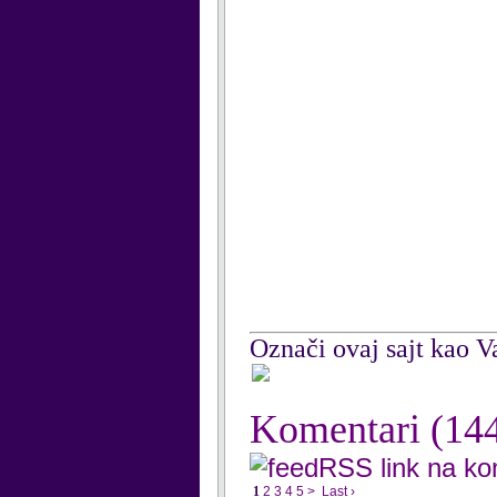
Označi ovaj sajt kao Va
Komentari
(14
RSS link na k
1
2
3
4
5
>
Last ›