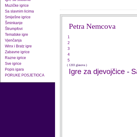
Muzičke igrice
Sa slavnim licima
Smiješne igrice
Šminkanje
Petra Nemcova
Štrumpfovi
Tematske igre
1
Vjenčanja
2
Winx i Bratz igre
3
Zabavne igrice
4
Razne igrice
5
Sve igrice
( 1203 glasova )
Popis igara
Igre za djevojčice
S
-
PORUKE POSJETIOCA