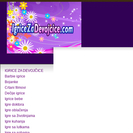
IGRICE ZA DEVOJČICE
Barbie igrice
Bojanke
Crtani filmovi
Dečije igrice
Igrice bebe
Igre doktora
Igre oblačenja
Igre sa životinjama
Igre kuhanja
Igre sa lutkama
Igre sa sobama