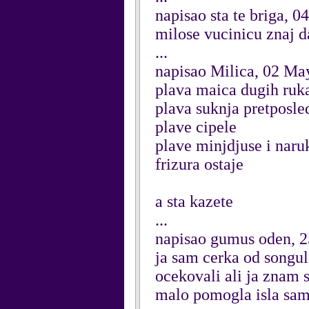
napisao sta te briga, 
milose vucinicu znaj da
...
napisao Milica, 02 Ma
plava maica dugih ruk
plava suknja pretposle
plave cipele
plave minjdjuse i naru
frizura ostaje
a sta kazete
...
napisao gumus oden, 2
ja sam cerka od songu
ocekovali ali ja znam s
malo pomogla isla sam