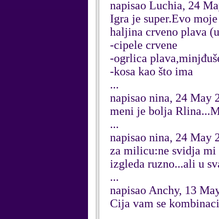
napisao Luchia, 24 M
Igra je super.Evo moje
haljina crveno plava (
-cipele crvene
-ogrlica plava,minjđuš
-kosa kao što ima
...
napisao nina, 24 May 
meni je bolja Rlina...M
...
napisao nina, 24 May 
za milicu:ne svidja mi 
izgleda ruzno...ali u 
...
napisao Anchy, 13 Ma
Cija vam se kombinacij
...