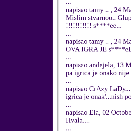
...
napisao tamy .. , 24 M
Mislim stvarnoo.. Glupo
!!!!!!!!!!! s****ee...
...
napisao tamy .. , 24 M
OVA IGRA JE s****eEEE
...
napisao andejela, 13 
pa igrica je onako nije
...
napisao CrAzy LaDy...
igrica je onak'...nish 
...
napisao Ela, 02 Octob
Hvala....
...