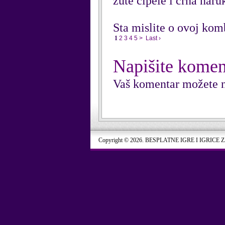
zute cipele i crna naru
Sta mislite o ovoj kom
1
2
3
4
5
>
Last ›
Napišite komen
Vaš komentar možete n
Copyright © 2026. BESPLATNE IGRE I IGRICE 