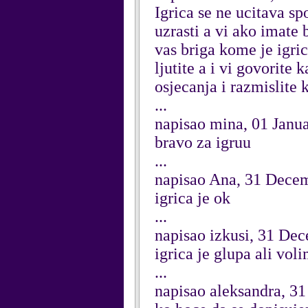
Igrica se ne ucitava s
uzrasti a vi ako imate b
vas briga kome je igri
ljutite a i vi govorite 
osjecanja i razmislite k
...
napisao mina, 01 Janu
bravo za igruu
...
napisao Ana, 31 Dece
igrica je ok
...
napisao izkusi, 31 De
igrica je glupa ali voli
...
napisao aleksandra, 3