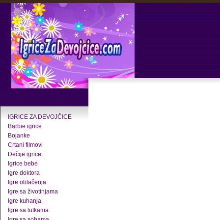
IGRICE ZA DEVOJČICE
Barbie igrice
Bojanke
Crtani filmovi
Dečije igrice
Igrice bebe
Igre doktora
Igre oblačenja
Igre sa životinjama
Igre kuhanja
Igre sa lutkama
Igre sa sobama