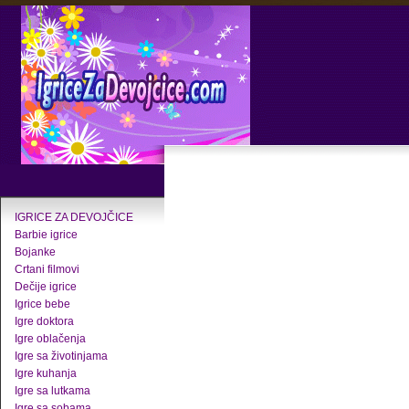
IGRICE ZA DEVOJČICE
Barbie igrice
Bojanke
Crtani filmovi
Dečije igrice
Igrice bebe
Igre doktora
Igre oblačenja
Igre sa životinjama
Igre kuhanja
Igre sa lutkama
Igre sa sobama