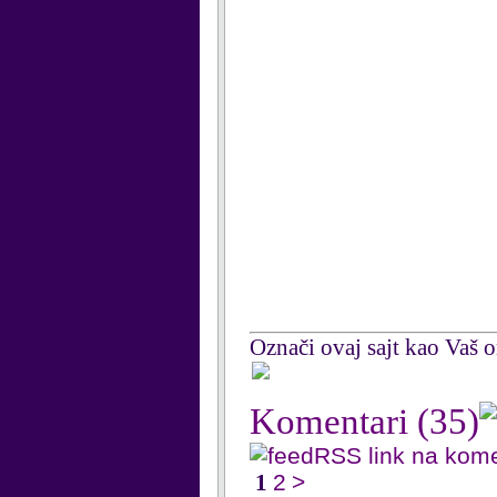
Označi ovaj sajt kao Vaš om
Komentari
(35)
RSS link na kom
1
2
>