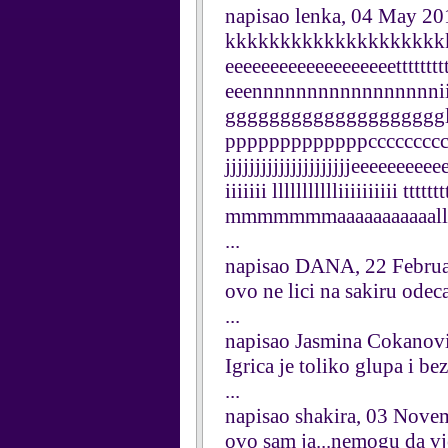
napisao lenka, 04 May 20
kkkkkkkkkkkkkkkkkkkkkkkk
eeeeeeeeeeeeeeeeeeettttttttt
eeennnnnnnnnnnnnnnnniiiii
gggggggggggggggggggglll
pppppppppppppcccccccc
jjjjjjjjjjjjjjjjjjjjjeeeeeeeee
iiiiiii llllllllllliiiiiiiii
mmmmmmmaaaaaaaaaaallll
...
napisao DANA, 22 Febru
ovo ne lici na sakiru odeca
...
napisao Jasmina Cokanov
Igrica je toliko glupa i be
...
napisao shakira, 03 Nove
ovo sam ja...nemogu da vj