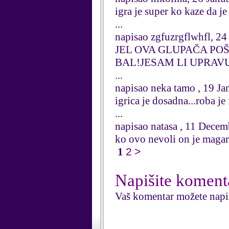
igra je super ko kaze da j
...
napisao zgfuzrgflwhfl, 24
JEL OVA GLUPAČA PO
BAL!JESAM LI UPRAV
...
napisao neka tamo , 19 J
igrica je dosadna...roba 
...
napisao natasa , 11 Dece
ko ovo nevoli on je maga
1
2
>
Napišite koment
Vaš komentar možete napi