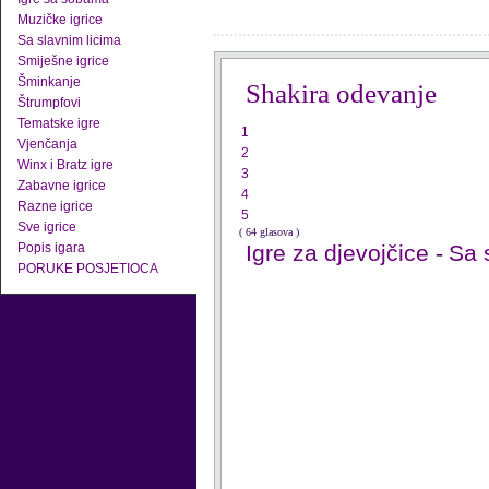
Muzičke igrice
Sa slavnim licima
Smiješne igrice
Šminkanje
Shakira odevanje
Štrumpfovi
Tematske igre
1
Vjenčanja
2
Winx i Bratz igre
3
Zabavne igrice
4
Razne igrice
5
Sve igrice
( 64 glasova )
Popis igara
Igre za djevojčice
-
Sa 
PORUKE POSJETIOCA