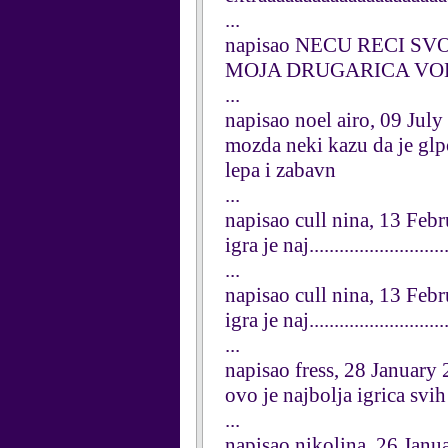
...
napisao NECU RECI SVOJ
MOJA DRUGARICA VOL
...
napisao noel airo, 09 Jul
mozda neki kazu da je glpo
lepa i zabavn
...
napisao cull nina, 13 Feb
igra je naj.......................
...
napisao cull nina, 13 Feb
igra je naj.......................
...
napisao fress, 28 January
ovo je najbolja igrica svih
...
napisao nikolina, 26 Janu