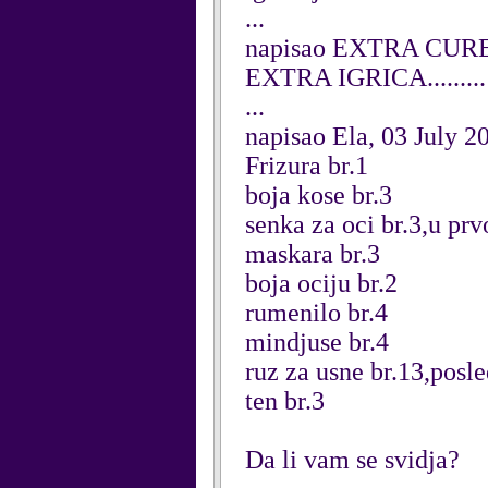
...
napisao EXTRA CURE,
EXTRA IGRICA.........!
...
napisao Ela, 03 July 2
Frizura br.1
boja kose br.3
senka za oci br.3,u pr
maskara br.3
boja ociju br.2
rumenilo br.4
mindjuse br.4
ruz za usne br.13,posle
ten br.3
Da li vam se svidja?