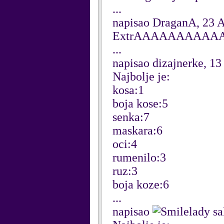
...
napisao DraganA, 23 A
ExtrAAAAAAAAAAA.
...
napisao dizajnerke, 13
Najbolje je:
kosa:1
boja kose:5
senka:7
maskara:6
oci:4
rumenilo:3
ruz:3
boja koze:6
...
napisao
lady s