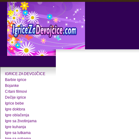
IGRICE ZA DEVOJČICE
Barbie igrice
Bojanke
Crtani filmovi
Dečije igrice
Igrice bebe
Igre doktora
Igre oblačenja
Igre sa životinjama
Igre kuhanja
Igre sa lutkama
Igre sa sobama