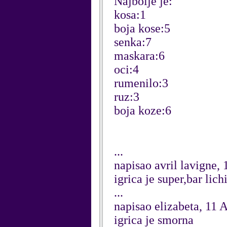
Najbolje je:
kosa:1
boja kose:5
senka:7
maskara:6
oci:4
rumenilo:3
ruz:3
boja koze:6
...
napisao avril lavigne, 
igrica je super,bar lic
...
napisao elizabeta, 11 
igrica je smorna