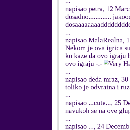
...
napisao petra, 12 Mar
dosadno............. ja
dosaaaaaaaaddddddd
...
napisao MalaRealna, 
Nekom je ova igrica s
ko kaze da ovo igraju b
ovo igraju -.-
...
napisao deda mraz, 3
toliko je odvratna i ru
...
napisao ...cute..., 25
navukoh se na ove glu
...
napisao ..., 24 Decem