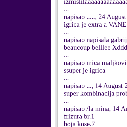
izmislilaaaaaaaaaaaa
...
napisao ....., 24 Augus
igrica je extra a VANES
...
napisao napisala gabri
beaucoup belllee Xdddd
...
napisao mica maljkovi
ssuper je igrica
...
napisao ..., 14 August
super kombinacija prob
...
napisao /la mina, 14 A
frizura br.1
boja kose.7