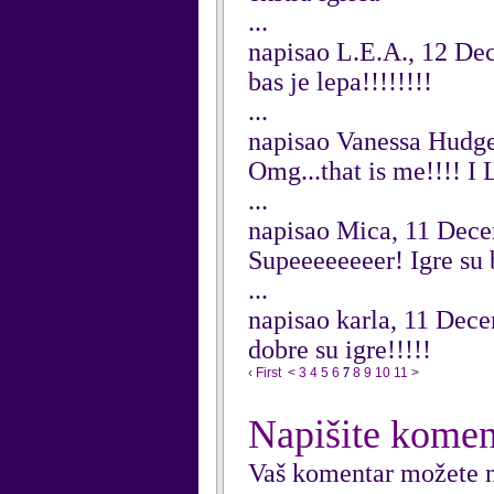
...
napisao L.E.A., 12 D
bas je lepa!!!!!!!!
...
napisao Vanessa Hudg
Omg...that is me!!!!
...
napisao Mica, 11 Dec
Supeeeeeeeer! Igre su
...
napisao karla, 11 Dec
dobre su igre!!!!!
‹ First
<
3
4
5
6
7
8
9
10
11
>
Napišite komen
Vaš komentar možete n