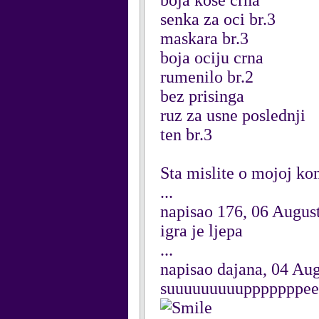
boja kose crna
senka za oci br.3
maskara br.3
boja ociju crna
rumenilo br.2
bez prisinga
ruz za usne poslednji
ten br.3
Sta mislite o mojoj ko
...
napisao 176, 06 Augus
igra je ljepa
...
napisao dajana, 04 Au
suuuuuuuuupppppppee