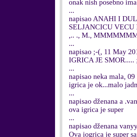
onak nish posebno ima i
...
napisao ANAHI I DU
SELJANCICU VECU I 
,.. ., M., MMM
...
napisao ;-(, 11 May 20
IGRICA JE SMOR..... ;-
...
napisao neka mala, 0
igrica je ok...malo jadn
...
napisao dženana a .van
ova igrica je super
...
napisao dženana vanyy
Ova iogrica je super s