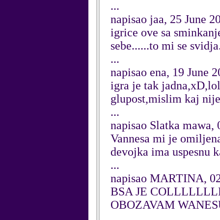
...
napisao jaa, 25 June 2
igrice ove sa sminkanje
sebe......to mi se svidj
...
napisao ena, 19 June 
igra je tak jadna,xD,lo
glupost,mislim kaj nije?
...
napisao Slatka mawa, 
Vannesa mi je omiljena
devojka ima uspesnu ka
...
napisao MARTINA, 02
BSA JE COLLLLLL
OBOZAVAM WANE
...