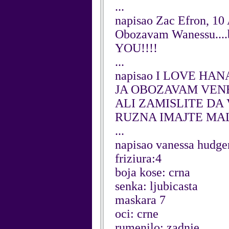
...
napisao Zac Efron, 10 
Obozavam Wanessu....ba
YOU!!!!
...
napisao I LOVE HAN
JA OBOZAVAM VENES
ALI ZAMISLITE DA 
RUZNA IMAJTE MA
...
napisao vanessa hudge
friziura:4
boja kose: crna
senka: ljubicasta
maskara 7
oci: crne
rumenilo: zadnje