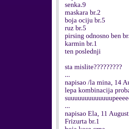
senka.9
maskara br.2
boja ociju br.5
ruz br.5
pirsing odnosno ben br
karmin br.1
ten poslednji
sta mislite?????????
...
napisao /la mina, 14 A
lepa kombinacija proba
suuuuuuuuuuuuupeeeeee
...
napisao Ela, 11 Augus
Frizurta br.1