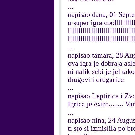
‹ First
<
3
4
5
6
7
8
9
10
11
>
...
napisao dana, 01 Sept
u super igra coolllllllllllll
lllllllllllllllllllllllllllllll
lllllllllllllllllllllllllll
...
napisao tamara, 28 Au
ova igra je dobra.a as
ni nalik sebi je jel tako
drugovi i drugarice
...
napisao Leptirica i Zv
Igrica je extra........ 
...
napisao nina, 24 Augu
ti sto si izmislila po br