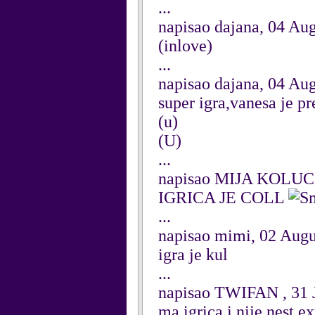
...
napisao dajana, 04 Au
(inlove)
...
napisao dajana, 04 Au
super igra,vanesa je pr
(u)
(U)
...
napisao MIJA KOLUCI
IGRICA JE COLL
...
napisao mimi, 02 Augu
igra je kul
...
napisao TWIFAN , 31 
ma igrica i nije nest ex