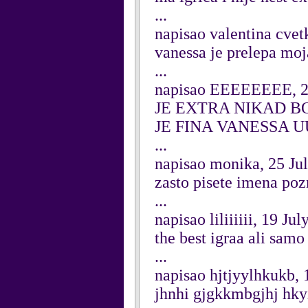
...
napisao valentina cvetk
vanessa je prelepa moj
...
napisao EEEEEEEE, 2
JE EXTRA NIKAD B
JE FINA VANESSA UUUU
...
napisao monika, 25 Ju
zasto pisete imena pozn
...
napisao liliiiiii, 19 Ju
the best igraa ali samo
...
napisao hjtjyylhkukb, 
jhnhi gjgkkmbgjhj hky