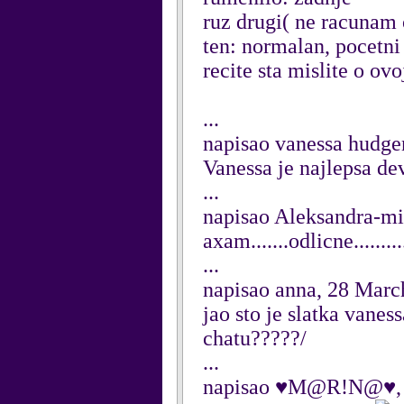
ruz drugi( ne racunam 
ten: normalan, pocetni
recite sta mislite o ov
...
napisao vanessa hudge
Vanessa je najlepsa de
...
napisao Aleksandra-mi
axam.......odlicne.........
...
napisao anna, 28 Marc
jao sto je slatka vaness
chatu?????/
...
napisao ♥M@R!N@♥, 