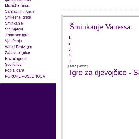
Muzičke igrice
Sa slavnim licima
Smiješne igrice
Šminkanje
Šminkanje Vanessa
Štrumpfovi
Tematske igre
1
Vjenčanja
2
Winx i Bratz igre
3
Zabavne igrice
4
Razne igrice
5
Sve igrice
( 1382 glasova )
Popis igara
Igre za djevojčice
S
-
PORUKE POSJETIOCA