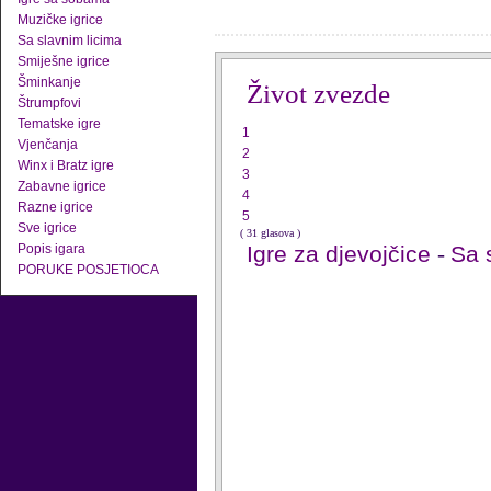
Muzičke igrice
Sa slavnim licima
Smiješne igrice
Šminkanje
Život zvezde
Štrumpfovi
Tematske igre
1
Vjenčanja
2
Winx i Bratz igre
3
Zabavne igrice
4
Razne igrice
5
Sve igrice
( 31 glasova )
Popis igara
Igre za djevojčice
-
Sa 
PORUKE POSJETIOCA