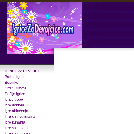
IGRICE ZA DEVOJČICE
Barbie igrice
Bojanke
Crtani filmovi
Dečije igrice
Igrice bebe
Igre doktora
Igre oblačenja
Igre sa životinjama
Igre kuhanja
Igre sa lutkama
Igre sa sobama