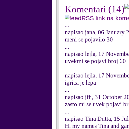
Komentari
(14)
RSS link na kom
...
napisao jana, 06 January 
meni se pojavilo 30
...
napisao lejla, 17 Novemb
uvekmi se pojavi broj 60
...
napisao lejla, 17 Novemb
igrica je lepa
...
napisao jfh, 31 October 2
zasto mi se uvek poj
...
napisao Tina Dutta, 15 Ju
Hi my names Tina and ga