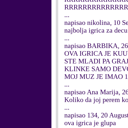
RRRRRRRRRRRRR
...
napisao nikolina, 10 
najbolja igrica za decu
...
napisao BARBIKA, 26
OVA IGRICA JE KUU
STE MLADI PA GRA
KLINKE SAMO DEVOJ
MOJ MUZ JE IMAO 
...
napisao Ana Marija, 2
Koliko da joj perem k
...
napisao 134, 20 Augus
ova igrica je glupa