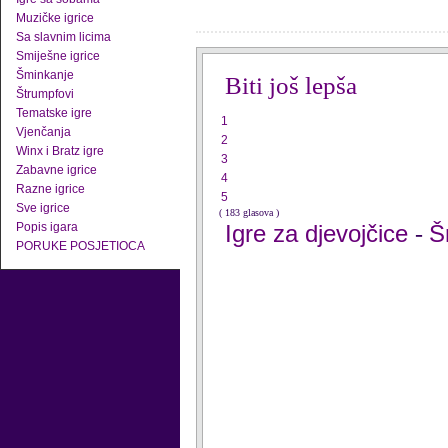
Muzičke igrice
Sa slavnim licima
Smiješne igrice
Šminkanje
Biti još lepša
Štrumpfovi
Tematske igre
1
Vjenčanja
2
Winx i Bratz igre
3
Zabavne igrice
4
Razne igrice
5
Sve igrice
( 183 glasova )
Popis igara
Igre za djevojčice
Š
-
PORUKE POSJETIOCA