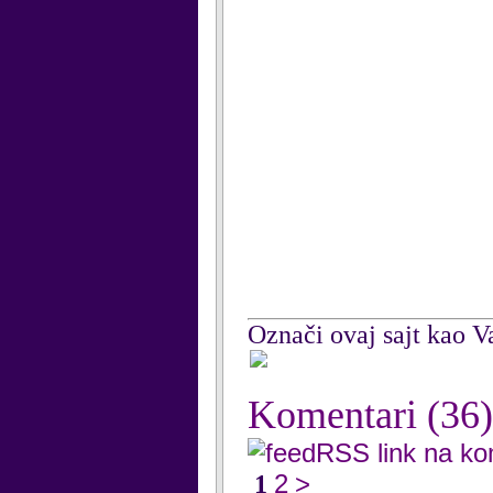
Označi ovaj sajt kao Va
Komentari
(36)
RSS link na k
2
>
1