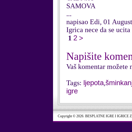
SAMOVA
...
napisao Edi, 01 Augus
Igrica nece da se ucita
2
>
1
Napišite komen
Vaš komentar možete n
ljepota
šminkanj
Tags:
,
igre
Copyright © 2026. BESPLATNE IGRE I IGRICE 