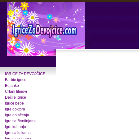
IGRICE ZA DEVOJČICE
Barbie igrice
Bojanke
Crtani filmovi
Dečije igrice
Igrice bebe
Igre doktora
Igre oblačenja
Igre sa životinjama
Igre kuhanja
Igre sa lutkama
Igre sa sobama