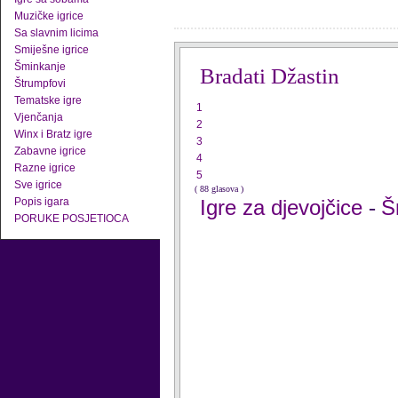
Muzičke igrice
Sa slavnim licima
Smiješne igrice
Šminkanje
Bradati Džastin
Štrumpfovi
Tematske igre
1
Vjenčanja
2
Winx i Bratz igre
3
Zabavne igrice
4
Razne igrice
5
Sve igrice
( 88 glasova )
Popis igara
Igre za djevojčice
Š
-
PORUKE POSJETIOCA