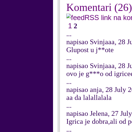
Komentari
(26)
RSS link na k
1
2
...
napisao Svinjaaa, 28 J
Glupost u j**ote
...
napisao Svinjaaa, 28 J
ovo je g***o od igrice
...
napisao anja, 28 July 
aa da lalallalala
...
napisao Jelena, 27 Jul
Igrica je dobra,ali od 
...