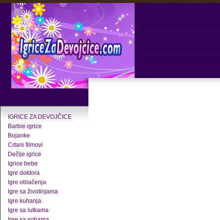
IGRICE ZA DEVOJČICE
Barbie igrice
Bojanke
Crtani filmovi
Dečije igrice
Igrice bebe
Igre doktora
Igre oblačenja
Igre sa životinjama
Igre kuhanja
Igre sa lutkama
Igre sa sobama