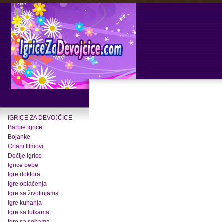
IGRICE ZA DEVOJČICE
Barbie igrice
Bojanke
Crtani filmovi
Dečije igrice
Igrice bebe
Igre doktora
Igre oblačenja
Igre sa životinjama
Igre kuhanja
Igre sa lutkama
Igre sa sobama