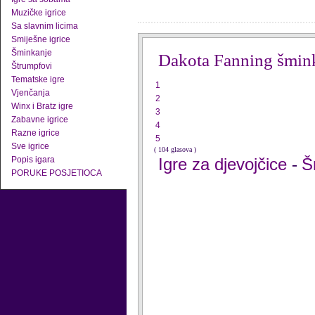
Muzičke igrice
Sa slavnim licima
Smiješne igrice
Šminkanje
Dakota Fanning šmin
Štrumpfovi
Tematske igre
1
Vjenčanja
2
Winx i Bratz igre
3
Zabavne igrice
4
Razne igrice
5
Sve igrice
( 104 glasova )
Popis igara
Igre za djevojčice
Š
-
PORUKE POSJETIOCA