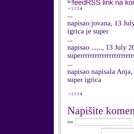
RSS link na k
<
1
2
3
4
...
napisao jovana, 13 Jul
igrica je super
...
napisao ......, 13 July 
superrrrrrrrrrrrrrrrrrr
...
napisao napisala Anja,
super igrica
<
1
2
3
4
Napišite komen
Ime