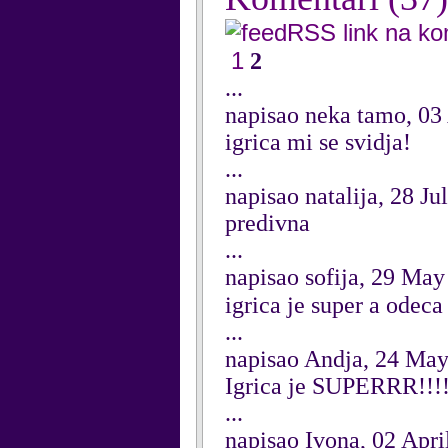
RSS link na k
1
2
...
napisao neka tamo, 03
igrica mi se svidja!
...
napisao natalija, 28 Ju
predivna
...
napisao sofija, 29 Ma
igrica je super a odec
...
napisao Andja, 24 Ma
Igrica je SUPERRR!!!! 
...
napisao Ivona, 02 Apri