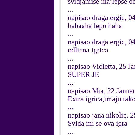
svidjamise inajlepse o
...
napisao draga ergic, 0
hahaaha lepo haha
...
napisao draga ergic, 0
odlicna igrica
...
napisao Violetta, 25 J
SUPER JE
...
napisao Mia, 22 Janua
Extra igrica,imaju tak
...
napisao jana nikolic,
Svida mi se ova igra
...