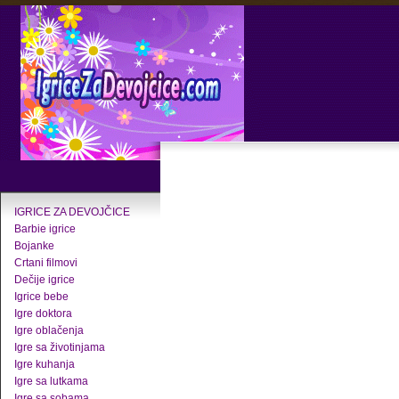
IGRICE ZA DEVOJČICE
Barbie igrice
Bojanke
Crtani filmovi
Dečije igrice
Igrice bebe
Igre doktora
Igre oblačenja
Igre sa životinjama
Igre kuhanja
Igre sa lutkama
Igre sa sobama