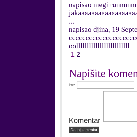
napisao megi runnnnn
jakaaaaaaaaaaaaaaaaa
...
napisao djina, 19 Sep
ccccccccccccccccccc
oolllllllllllllllllllllllll
1
2
Napišite komen
Ime
Komentar
Dodaj komentar