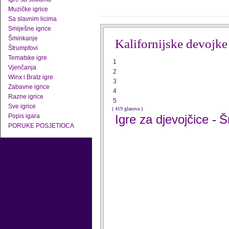
Muzičke igrice
Sa slavnim licima
Smiješne igrice
Šminkanje
Kalifornijske devojke
Štrumpfovi
Tematske igre
1
Vjenčanja
2
Winx i Bratz igre
3
Zabavne igrice
4
Razne igrice
5
Sve igrice
( 419 glasova )
Popis igara
Igre za djevojčice
Š
-
PORUKE POSJETIOCA