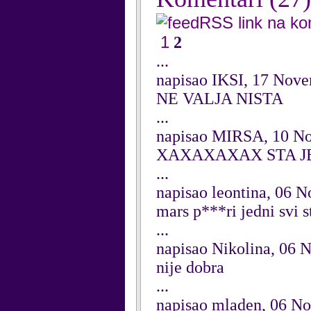
RSS link na k
1
2
...
napisao IKSI, 17 Nov
NE VALJA NISTA
...
napisao MIRSA, 10 N
XAXAXAXAX STA JE
...
napisao leontina, 06 
mars p***ri jedni svi s
...
napisao Nikolina, 06
nije dobra
...
napisao mladen, 06 N