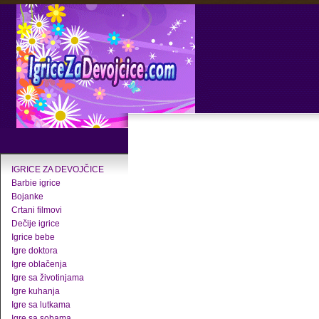
IGRICE ZA DEVOJČICE
Barbie igrice
Bojanke
Crtani filmovi
Dečije igrice
Igrice bebe
Igre doktora
Igre oblačenja
Igre sa životinjama
Igre kuhanja
Igre sa lutkama
Igre sa sobama