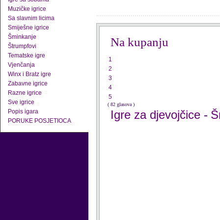
Muzičke igrice
Sa slavnim licima
Smiješne igrice
Šminkanje
Na kupanju
Štrumpfovi
Tematske igre
1
Vjenčanja
2
Winx i Bratz igre
3
Zabavne igrice
4
Razne igrice
5
Sve igrice
( 82 glasova )
Popis igara
Igre za djevojčice
Š
-
PORUKE POSJETIOCA