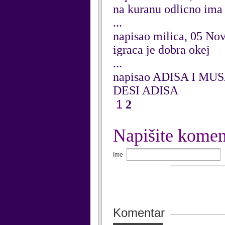
na kuranu odlicno ima
...
napisao milica, 05 N
igraca je dobra okej
...
napisao ADISA I MUS
DESI ADISA
1
2
Napišite komen
Ime
Komentar