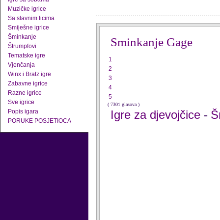
Muzičke igrice
Sa slavnim licima
Smiješne igrice
Šminkanje
Sminkanje Gage
Štrumpfovi
Tematske igre
1
Vjenčanja
2
Winx i Bratz igre
3
Zabavne igrice
4
Razne igrice
5
Sve igrice
( 7301 glasova )
Popis igara
Igre za djevojčice
Š
-
PORUKE POSJETIOCA