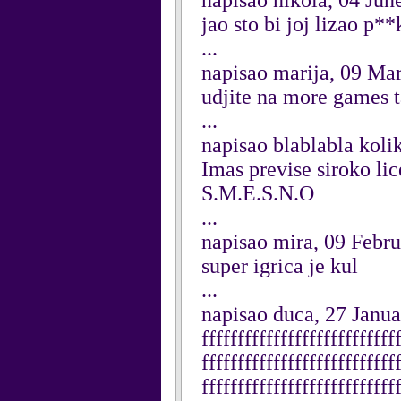
napisao nikola, 04 Jun
jao sto bi joj lizao p**
...
napisao marija, 09 Ma
udjite na more games t
...
napisao blablabla kol
Imas previse siroko 
S.M.E.S.N.O
...
napisao mira, 09 Febr
super igrica je kul
...
napisao duca, 27 Janu
fffffffffffffffffffffffffff
fffffffffffffffffffffffffff
fffffffffffffffffffffffffff