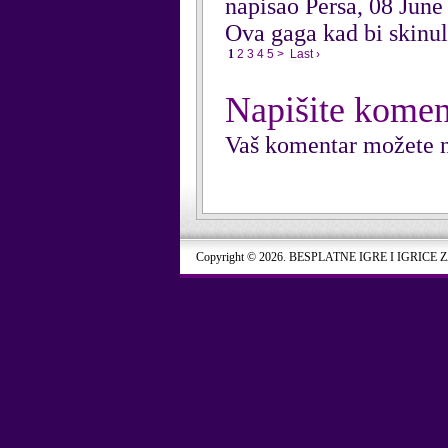
napisao Persa, 08 June
Ova gaga kad bi skinul
1
2
3
4
5
>
Last ›
Napišite komen
Vaš komentar možete n
Copyright © 2026. BESPLATNE IGRE I IGRICE 