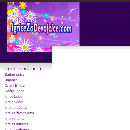
IGRICE ZA DEVOJČICE
Barbie igrice
Bojanke
Crtani filmovi
Dečije igrice
Igrice bebe
Igre doktora
Igre oblačenja
Igre sa životinjama
Igre kuhanja
Igre sa lutkama
Igre sa sobama