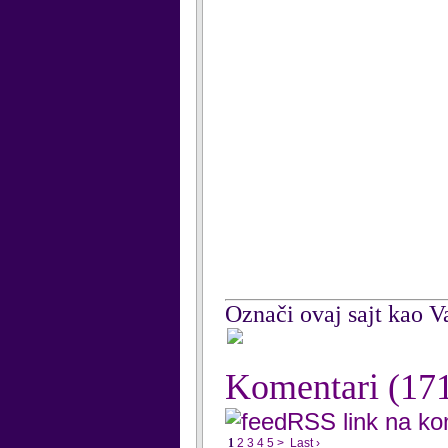
Označi ovaj sajt kao Va
Komentari
(17
RSS link na k
1
2
3
4
5
>
Last ›