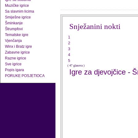
Muzičke igrice
Sa slavnim licima
Smiješne igrice
Šminkanje
Snježanini nokti
Štrumpfovi
Tematske igre
1
Vjenčanja
2
Winx i Bratz igre
3
Zabavne igrice
4
Razne igrice
5
Sve igrice
( 47 glasova )
Popis igara
Igre za djevojčice
Š
-
PORUKE POSJETIOCA