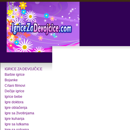
IGRICE ZA DEVOJČICE
Barbie igrice
Bojanke
Crtani filmovi
Dečije igrice
Igrice bebe
Igre doktora
Igre oblačenja
Igre sa životinjama
Igre kuhanja
Igre sa lutkama
Igre sa sobama