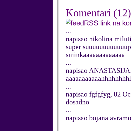
Komentari
(12)
RSS link na k
...
napisao nikolina milut
super suuuuuuuuuuuuppp
sminkaaaaaaaaaaaaa
...
napisao ANASTASIJA.c
aaaaaaaaaaahhhhhhhhh
...
napisao fgfgfyg, 02 O
dosadno
...
napisao bojana avramo