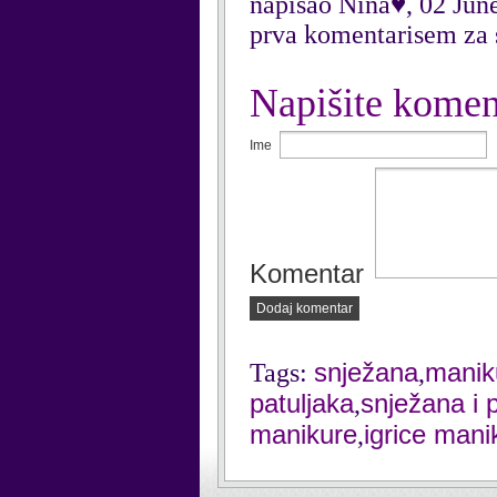
napisao Nina♥, 02 Jun
prva komentarisem za 
Napišite komen
Ime
Komentar
Dodaj komentar
snježana
manik
Tags:
,
patuljaka
snježana i p
,
manikure
igrice mani
,