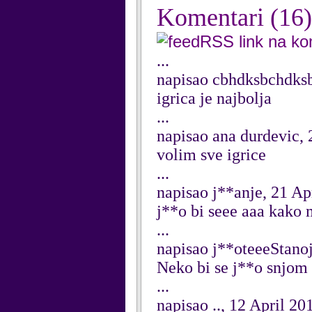
Komentari
(16)
RSS link na k
...
napisao cbhdksbchdks
igrica je najbolja
...
napisao ana durdevic,
volim sve igrice
...
napisao j**anje, 21 Ap
j**o bi seee aaa kako 
...
napisao j**oteeeStanoj
Neko bi se j**o snjom 
...
napisao .., 12 April 20