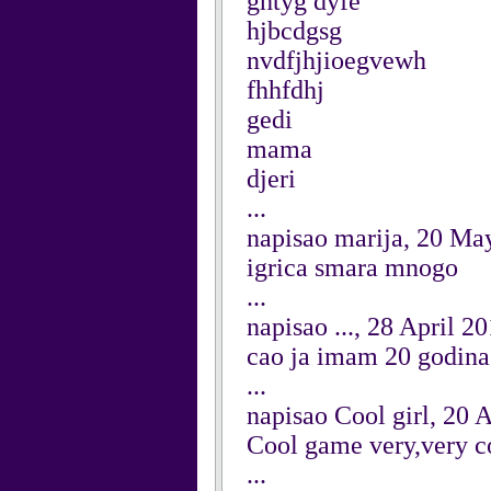
ghtyg dyfe
hjbcdgsg
nvdfjhjioegvewh
fhhfdhj
gedi
mama
djeri
...
napisao marija, 20 Ma
igrica smara mnogo
...
napisao ..., 28 April 2
cao ja imam 20 godina
...
napisao Cool girl, 20 
Cool game very,very c
...