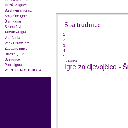
Muzičke igrice
Sa slavnim licima
Smiješne igrice
Šminkanje
Spa trudnice
Štrumpfovi
Tematske igre
1
Vjenčanja
2
Winx i Bratz igre
3
Zabavne igrice
4
Razne igrice
5
Sve igrice
( 79 glasova )
Popis igara
Igre za djevojčice
Š
-
PORUKE POSJETIOCA