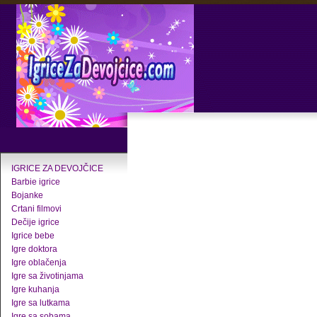
IGRICE ZA DEVOJČICE
Barbie igrice
Bojanke
Crtani filmovi
Dečije igrice
Igrice bebe
Igre doktora
Igre oblačenja
Igre sa životinjama
Igre kuhanja
Igre sa lutkama
Igre sa sobama