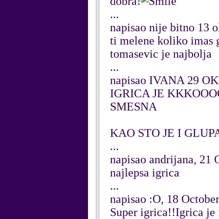
dobra!
...
napisao nije bitno 13
ti melene koliko imas g
tomasevic je najbolja
...
napisao IVANA 29 O
IGRICA JE KKKO
SMESNA
KAO STO JE I GLUP
...
napisao andrijana, 21
najlepsa igrica
...
napisao :O, 18 Octobe
Super igrica!!Igrica j