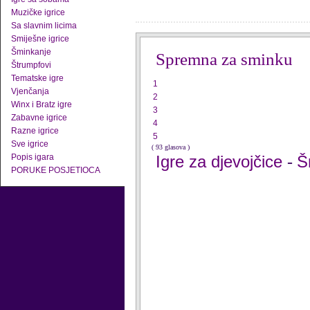
Muzičke igrice
Sa slavnim licima
Smiješne igrice
Šminkanje
Spremna za sminku
Štrumpfovi
Tematske igre
1
Vjenčanja
2
Winx i Bratz igre
3
Zabavne igrice
4
Razne igrice
5
Sve igrice
( 93 glasova )
Popis igara
Igre za djevojčice
Š
-
PORUKE POSJETIOCA