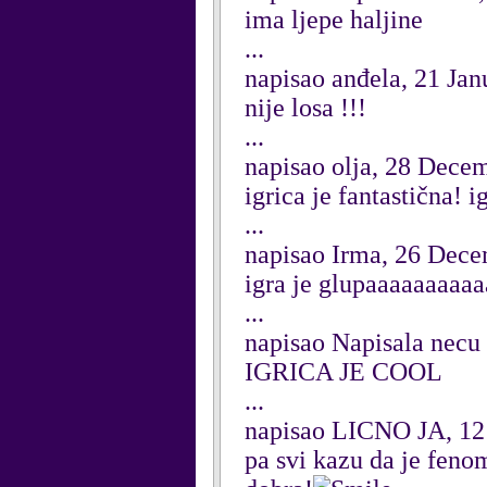
ima ljepe haljine
...
napisao anđela, 21 Ja
nije losa !!!
...
napisao olja, 28 Dece
igrica je fantastična! 
...
napisao Irma, 26 Dec
igra je glupaaaaaaaaa
...
napisao Napisala necu
IGRICA JE COOL
...
napisao LICNO JA, 1
pa svi kazu da je fenom