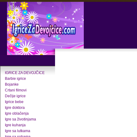
IGRICE ZA DEVOJČICE
Barbie igrice
Bojanke
Crtani filmovi
Dečije igrice
Igrice bebe
Igre doktora
Igre oblačenja
Igre sa životinjama
Igre kuhanja
Igre sa lutkama
Igre sa sobama