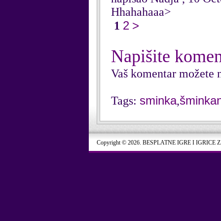
Hhahahaaa>
2
>
1
Napišite komen
Vaš komentar možete n
sminka
šminkan
Tags:
,
Copyright © 2026. BESPLATNE IGRE I IGRICE 