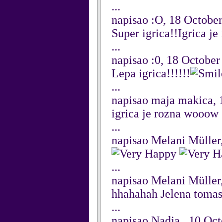
...
napisao :O, 18 Octobe
Super igrica!!Igrica j
...
napisao :0, 18 October
Lepa igrica!!!!!!
...
napisao maja makica, 
igrica je rozna wooow
...
napisao Melani Müller
...
napisao Melani Müller
hhahahah Jelena tomase
...
napisao Nadja , 10 Oc