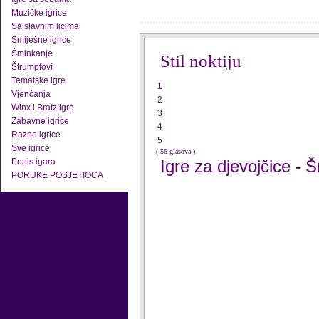
Muzičke igrice
Sa slavnim licima
Smiješne igrice
Šminkanje
Stil noktiju
Štrumpfovi
Tematske igre
1
Vjenčanja
2
Winx i Bratz igre
3
Zabavne igrice
4
Razne igrice
5
Sve igrice
( 56 glasova )
Popis igara
Igre za djevojčice
Š
-
PORUKE POSJETIOCA