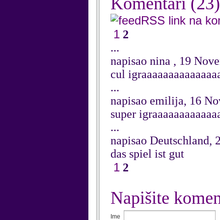
Komentari
(23)
RSS link na k
1
2
...
napisao nina , 19 Nov
cul igraaaaaaaaaaaaa
...
napisao emilija, 16 N
super igraaaaaaaaaaaa
...
napisao Deutschland, 
das spiel ist gut
1
2
Napišite komen
Ime