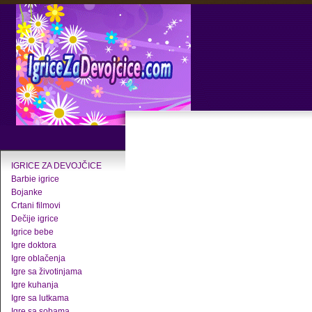
IGRICE ZA DEVOJČICE
Barbie igrice
Bojanke
Crtani filmovi
Dečije igrice
Igrice bebe
Igre doktora
Igre oblačenja
Igre sa životinjama
Igre kuhanja
Igre sa lutkama
Igre sa sobama