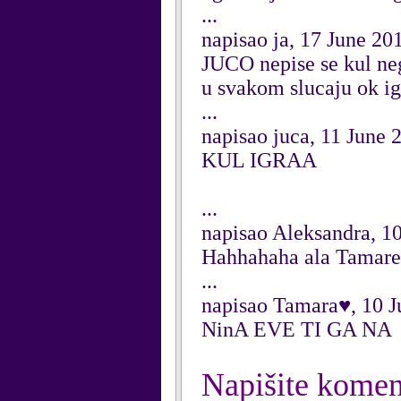
...
napisao ja, 17 June 20
JUCO nepise se kul ne
u svakom slucaju ok ig
...
napisao juca, 11 June 
KUL IGRAA
...
napisao Aleksandra, 1
Hahhahaha ala Tamar
...
napisao Tamara♥, 10 J
NinA EVE TI GA NA
Napišite komen