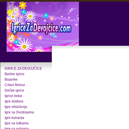
IGRICE ZA DEVOJČICE
Barbie igrice
Bojanke
Crtani filmovi
Dečije igrice
Igrice bebe
Igre doktora
Igre oblačenja
Igre sa životinjama
Igre kuhanja
Igre sa lutkama
Igre sa sobama