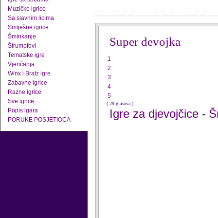
Muzičke igrice
Sa slavnim licima
Smiješne igrice
Šminkanje
Super devojka
Štrumpfovi
Tematske igre
1
Vjenčanja
2
Winx i Bratz igre
3
Zabavne igrice
4
Razne igrice
5
Sve igrice
( 29 glasova )
Popis igara
Igre za djevojčice
Š
-
PORUKE POSJETIOCA