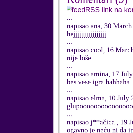
RSS link na k
...
napisao ana, 30 March
hejjjjjjjjjjjjjjjj
...
napisao cool, 16 Marc
nije loše
...
napisao amina, 17 Jul
bes vese igra hahhaha
...
napisao elma, 10 July
glupoooooooooooooo
...
napisao j**ačica , 19 
ogavno je neću ni da