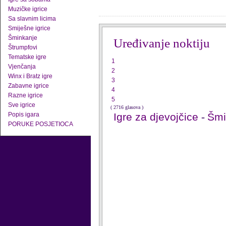
Muzičke igrice
Sa slavnim licima
Smiješne igrice
Šminkanje
Uređivanje noktiju
Štrumpfovi
Tematske igre
1
Vjenčanja
2
Winx i Bratz igre
3
Zabavne igrice
4
Razne igrice
5
Sve igrice
( 2716 glasova )
Popis igara
Igre za djevojčice
-
Šmi
PORUKE POSJETIOCA