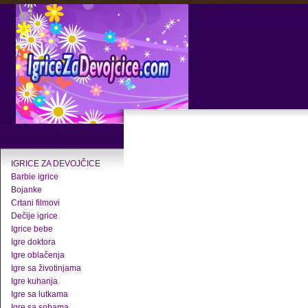
IGRICE ZA DEVOJČICE
Barbie igrice
Bojanke
Crtani filmovi
Dečije igrice
Igrice bebe
Igre doktora
Igre oblačenja
Igre sa životinjama
Igre kuhanja
Igre sa lutkama
Igre sa sobama