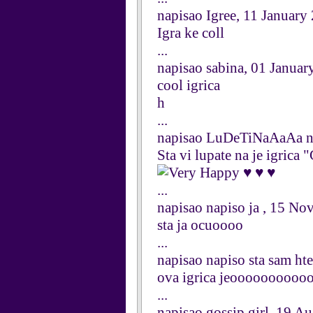
napisao Igree, 11 January
Igra ke coll
...
napisao sabina, 01 Januar
cool igrica
h
...
napisao LuDeTiNaAaAa 
Sta vi lupate na je igri
♥ ♥ ♥
...
napisao napiso ja , 15 N
sta ja ocuoooo
...
napisao napiso sta sam h
ova igrica jeooooooooo
...
napisao gossip girl, 19 A