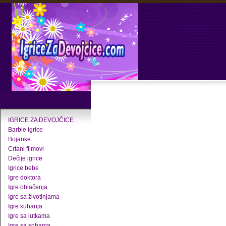
IGRICE ZA DEVOJČICE
Barbie igrice
Bojanke
Crtani filmovi
Dečije igrice
Igrice bebe
Igre doktora
Igre oblačenja
Igre sa životinjama
Igre kuhanja
Igre sa lutkama
Igre sa sobama