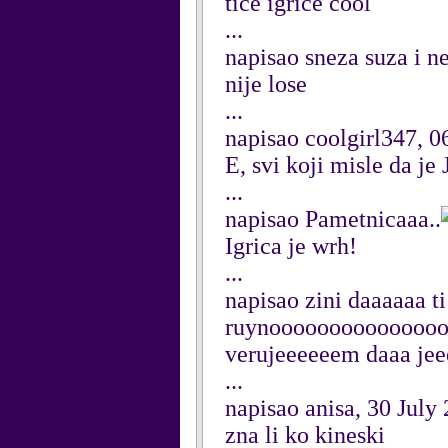
tice igrice cool
...
napisao sneza suza i n
nije lose
...
napisao coolgirl347, 
E, svi koji misle da 
...
napisao Pametnicaaa..
Igrica je wrh!
...
napisao zini daaaaaa ti
ruynooooooooooooooooo
verujeeeeeem daaa jee
...
napisao anisa, 30 July
zna li ko kineski