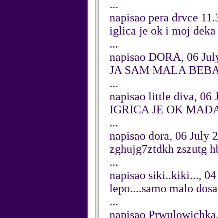
...
napisao pera drvce 11.
iglica je ok i moj deka 
...
napisao DORA, 06 Jul
JA SAM MALA BEB
...
napisao little diva, 06
IGRICA JE OK MADA
...
napisao dora, 06 July 
zghujg7ztdkh zszutg h
...
napisao siki..kiki..., 0
lepo....samo malo dosa
...
napisao Prwulowichka,