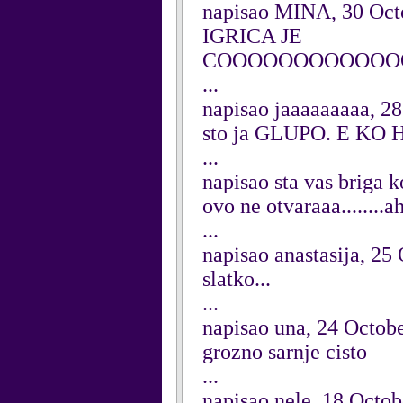
napisao MINA, 30 Oct
IGRICA JE
COOOOOOOOOOOOO
...
napisao jaaaaaaaaa, 2
sto ja GLUPO. E KO
...
napisao sta vas briga 
ovo ne otvaraaa........ah
...
napisao anastasija, 25
slatko...
...
napisao una, 24 Octob
grozno sarnje cisto
...
napisao nele, 18 Octo