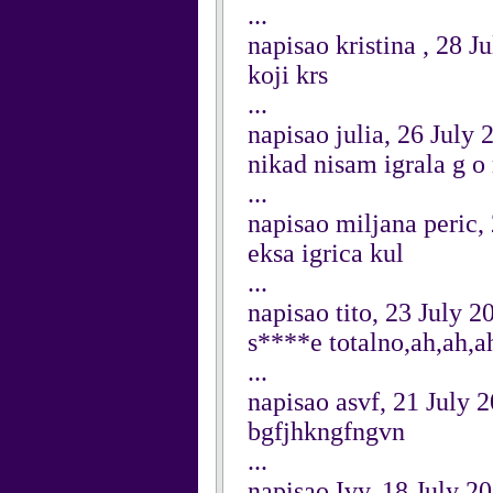
...
napisao kristina , 28 J
koji krs
...
napisao julia, 26 July 
nikad nisam igrala g o 
...
napisao miljana peric,
eksa igrica kul
...
napisao tito, 23 July 2
s****e totalno,ah,ah,a
...
napisao asvf, 21 July 
bgfjhkngfngvn
...
napisao Ivy, 18 July 2