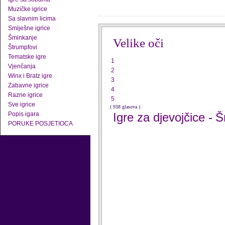
Muzičke igrice
Sa slavnim licima
Smiješne igrice
Šminkanje
Velike oči
Štrumpfovi
Tematske igre
1
Vjenčanja
2
Winx i Bratz igre
3
Zabavne igrice
4
Razne igrice
5
Sve igrice
( 938 glasova )
Popis igara
Igre za djevojčice
Š
-
PORUKE POSJETIOCA