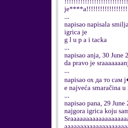
!!!!!!!!!!!!!!!!!!!!!!!!!!
je****a!!!!!!!!!!!!!!!!!!!
...
napisao napisala smilja
igrica je
g l u p a i tacka
...
napisao anja, 30 June 
da pravo je sraaaaaaan
...
napisao ох да то сам 
e najveća smaračina u i
...
napisao pana, 29 June
najgora igrica koju sa
Sraaaaaaaaaaaaaaaaaa
aaaaaaaaaaaaaaaaaaaa