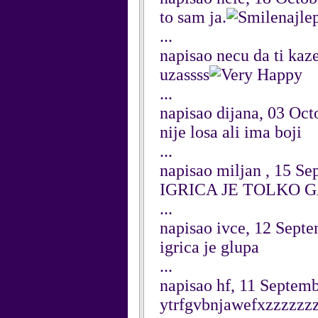
to sam ja.
najle
...
napisao necu da ti ka
uzassss
...
napisao dijana, 03 Oct
nije losa ali ima boji
...
napisao miljan , 15 S
IGRICA JE TOLKO 
...
napisao ivce, 12 Sept
igrica je glupa
...
napisao hf, 11 Septem
ytrfgvbnjawefxzzzzzz