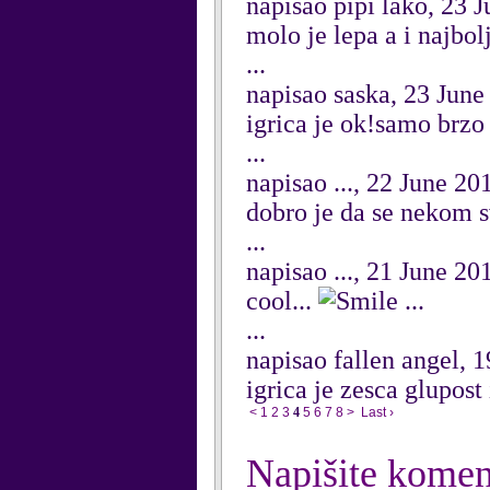
napisao pipi lako, 23 
molo je lepa a i najbol
...
napisao saska, 23 June
igrica je ok!samo brzo
...
napisao ..., 22 June 20
dobro je da se nekom sv
...
napisao ..., 21 June 20
cool...
...
...
napisao fallen angel, 
igrica je zesca glupost
<
1
2
3
4
5
6
7
8
>
Last ›
Napišite komen