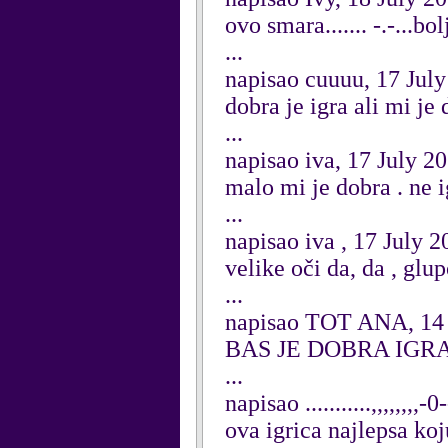
ovo smara....... -.-...bo
...
napisao cuuuu, 17 Jul
dobra je igra ali mi je
...
napisao iva, 17 July 2
malo mi je dobra . ne i
...
napisao iva , 17 July 2
velike oči da, da , gl
...
napisao TOT ANA, 14 
BAS JE DOBRA IGRA....
...
napisao ...........,,,,,,,,
ova igrica najlepsa koj