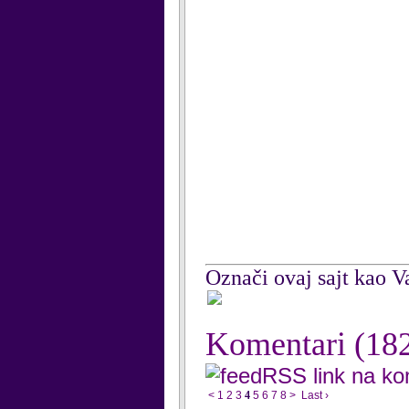
Označi ovaj sajt kao Va
Komentari
(18
RSS link na k
<
1
2
3
4
5
6
7
8
>
Last ›