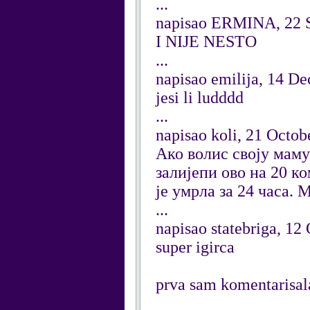
...
napisao ERMINA, 22 
I NIJE NESTO
...
napisao emilija, 14 D
jesi li ludddd
...
napisao koli, 21 Octob
Ако волис своју маму
залијепи ово на 20 ко
је умрла за 24 часа. 
...
napisao statebriga, 12
super igirca
prva sam komentarisal