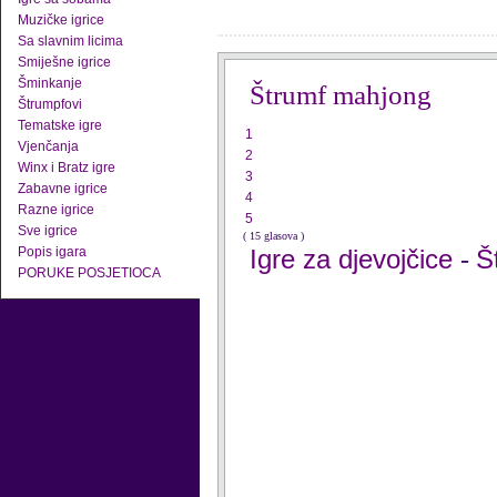
Muzičke igrice
Sa slavnim licima
Smiješne igrice
Šminkanje
Štrumf mahjong
Štrumpfovi
Tematske igre
1
Vjenčanja
2
Winx i Bratz igre
3
Zabavne igrice
4
Razne igrice
5
Sve igrice
( 15 glasova )
Popis igara
Igre za djevojčice
Š
-
PORUKE POSJETIOCA