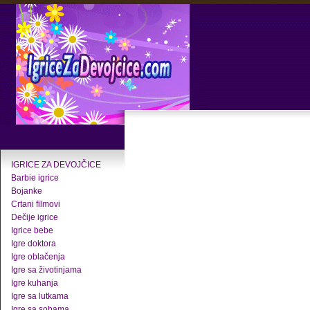
IGRICE ZA DEVOJČICE
Barbie igrice
Bojanke
Crtani filmovi
Dečije igrice
Igrice bebe
Igre doktora
Igre oblačenja
Igre sa životinjama
Igre kuhanja
Igre sa lutkama
Igre sa sobama