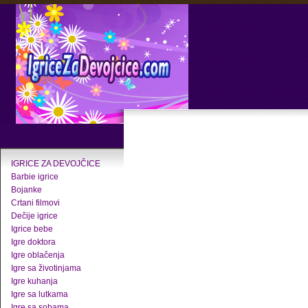
IGRICE ZA DEVOJČICE
Barbie igrice
Bojanke
Crtani filmovi
Dečije igrice
Igrice bebe
Igre doktora
Igre oblačenja
Igre sa životinjama
Igre kuhanja
Igre sa lutkama
Igre sa sobama