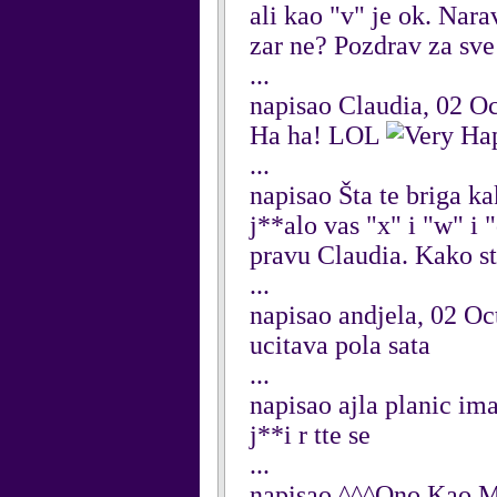
ali kao "v" je ok. Nar
zar ne? Pozdrav za sv
...
napisao Claudia, 02 O
Ha ha! LOL
...
napisao Šta te briga k
j**alo vas "x" i "w" i 
pravu Claudia. Kako s
...
napisao andjela, 02 O
ucitava pola sata
...
napisao ajla planic im
j**i r tte se
...
napisao ^^^Ono Kao M