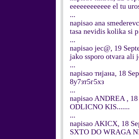
eeeeeeeeeeee el tu uro
...
napisao ana smederev
tasa nevidis kolika si p
...
napisao jec@, 19 Sep
jako ssporo otvara ali je
...
napisao тијана, 18 Se
8у7зт5г5хз
...
napisao ANDREA , 18
ODLICNO KIS.......
...
napisao AKICX, 18 Se
SXTO DO WRAGA NEC