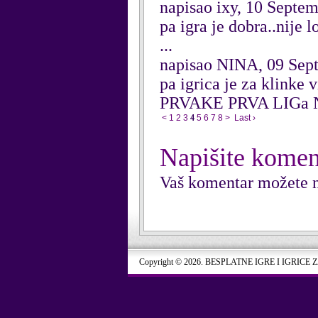
napisao ixy, 10 Septe
pa igra je dobra..nije lo
...
napisao NINA, 09 Sep
pa igrica je za klin
PRVAKE PRVA LIGa 
<
1
2
3
4
5
6
7
8
>
Last ›
Napišite komen
Vaš komentar možete n
Copyright © 2026. BESPLATNE IGRE I IGRICE 