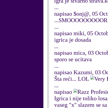
igra je stvarno strava.k
...
napisao $onj@, 05 Oc
...SMOOOOOOOOOR.
...
napisao miki, 05 Octo
igrica je dosada
...
napisao mica, 03 Octo
sporo se ucitava
...
napisao Kazumi, 03 O
Šta reći... LOL
...
napisao
Profesi
Igrica i nije toliko lo
vaseg "x" slazem se sa 