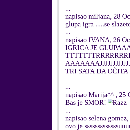
...
napisao miljana, 28 O
glupa igra .....se slaz
...
napisao IVANA, 26 Oc
IGRICA JE GLUP
TTTTTTTRRRRRRR
AAAAAAAJJJJJJJJJJJJJ
TRI SATA DA OČITA
...
napisao Marija^^ , 25
Bas je SMOR!
...
napisao selena gomez,
ovo je sssssssssssss