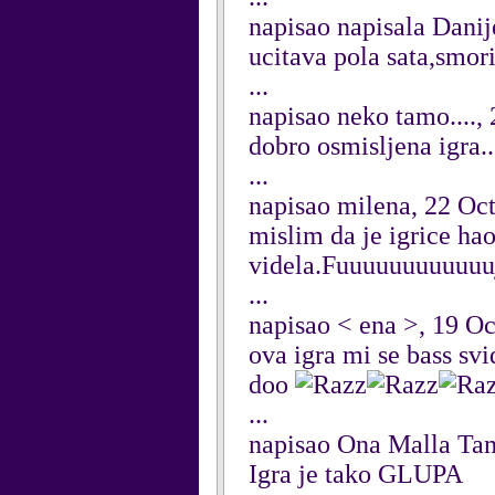
napisao napisala Dani
ucitava pola sata,smor
...
napisao neko tamo....,
dobro osmisljena igra..
...
napisao milena, 22 Oc
mislim da je igrice ha
videla.Fuuuuuuuuuuuujjjj
...
napisao < ena >, 19 O
ova igra mi se bass svid
doo
...
napisao Ona Malla Tam
Igra je tako GLUPA