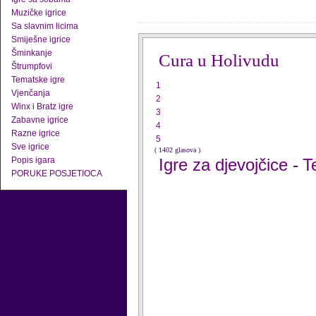
Muzičke igrice
Sa slavnim licima
Smiješne igrice
Šminkanje
Cura u Holivudu
Štrumpfovi
Tematske igre
1
Vjenčanja
2
Winx i Bratz igre
3
Zabavne igrice
4
Razne igrice
5
Sve igrice
( 1402 glasova )
Popis igara
Igre za djevojčice
T
-
PORUKE POSJETIOCA