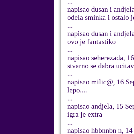
...
napisao dusan i andje
odela sminka i ostalo j
...
napisao dusan i andje
ovo je fantastiko
...
napisao seherezada, 1
stvarno se dabra ucita
...
napisao milic@, 16 S
lepo....
...
napisao andjela, 15 S
igra je extra
...
napisao hbbnnbn n, 14