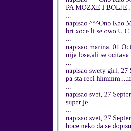
PA MOZXE I BOLJE....
...
napisao ^^^Ono Kao M
brt xoce li se owo U C
...
napisao marina, 01 Oc
nije lose,ali se ocitava
...
napisao swety girl, 2
pa sta reci hhmmm....m
...
napisao svet, 27 Sept
super je
...
napisao svet, 27 Sept
hoce neko da se dopisu