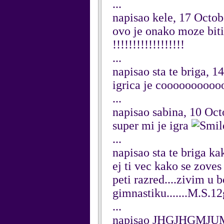
...
napisao kele, 17 Octo
ovo je onako moze biti
!!!!!!!!!!!!!!!!!!
...
napisao sta te briga, 
igrica je coooooooooo
...
napisao sabina, 10 Oc
super mi je igra
...
napisao sta te briga k
ej ti vec kako se zoves
peti razred....zivim u bo
gimnastiku.......M.S.1
...
napisao JHGJHGMJUM,