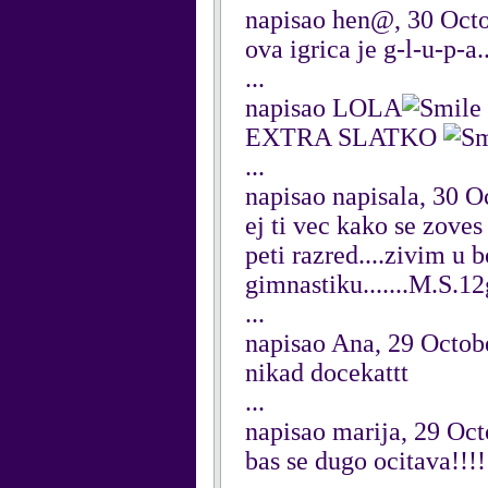
napisao hen@, 30 Oct
ova igrica je g-l-u-p-a
...
napisao LOLA
EXTRA SLATKO
...
napisao napisala, 30 O
ej ti vec kako se zoves
peti razred....zivim u bo
gimnastiku.......M.S.1
...
napisao Ana, 29 Octob
nikad docekattt
...
napisao marija, 29 Oc
bas se dugo ocitava!!!!!