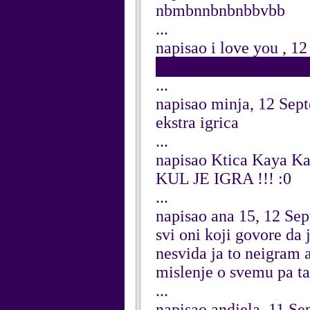
nbmbnnbnbnbbvbb
...
napisao i love you , 1
█████████████
...
napisao minja, 12 Sep
ekstra igrica
...
napisao Ktica Kaya Ka
KUL JE IGRA !!! :0
...
napisao ana 15, 12 Se
svi oni koji govore da 
nesvida ja to neigram a
mislenje o svemu pa tak
...
napisao andjela, 11 S