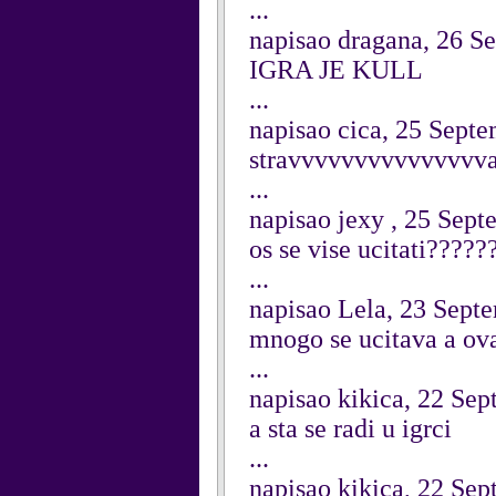
...
napisao dragana, 26 S
IGRA JE KULL
...
napisao cica, 25 Sept
stravvvvvvvvvvvvvvva
...
napisao jexy , 25 Sep
os se vise ucitati?????
...
napisao Lela, 23 Sept
mnogo se ucitava a ova
...
napisao kikica, 22 Se
a sta se radi u igrci
...
napisao kikica, 22 Se