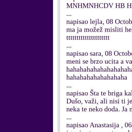
MNHMNHCDV HB HG
...
napisao lejla, 08 Octo
ma ja možež misliti h
ttttttttttttttttttttt
...
napisao sara, 08 Octob
meni se brzo ucita a v
hahahahahahahahahah
hahahahahahahahaha
...
napisao Šta te briga k
Dušo, važi, ali nisi ti
neka te neko doda. Ja
...
napisao Anastasija , 0