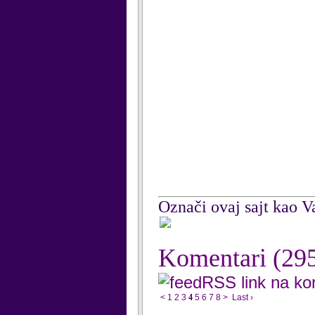
Označi ovaj sajt kao Va
Komentari
(29
RSS link na k
<
1
2
3
4
5
6
7
8
>
Last ›
...