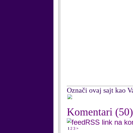
Označi ovaj sajt kao Va
Komentari
(50)
RSS link na k
1
2
3
>