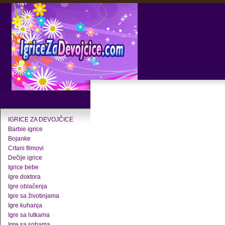
IGRICE ZA DEVOJČICE
Barbie igrice
Bojanke
Crtani filmovi
Dečije igrice
Igrice bebe
Igre doktora
Igre oblačenja
Igre sa životinjama
Igre kuhanja
Igre sa lutkama
Igre sa sobama