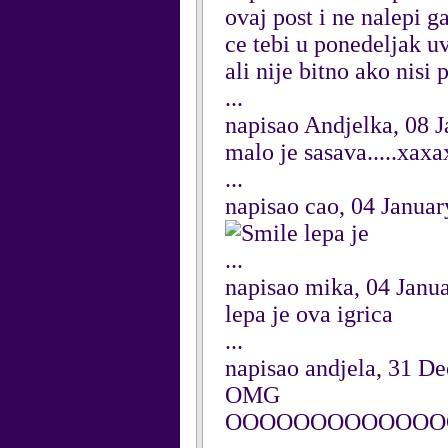
ovaj post i ne nalepi g
ce tebi u ponedeljak uv
ali nije bitno ako nisi 
...
napisao Andjelka, 08 
malo je sasava.....xa
...
napisao cao, 04 Janua
lepa je
...
napisao mika, 04 Janu
lepa je ova igrica
...
napisao andjela, 31 D
OMG
OOOOOOOOOOOOO