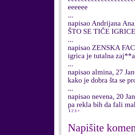
eeeeee
...
napisao Andrijana Ana
ŠTO SE TIČE IGRIC
...
napisao ZENSKA FACA
igrica je tutalna zaj*
...
napisao almina, 27 Ja
kako je dobra šta se p
...
napisao nevena, 20 Ja
pa rekla bih da fali ma
1
2
3
>
Napišite komen