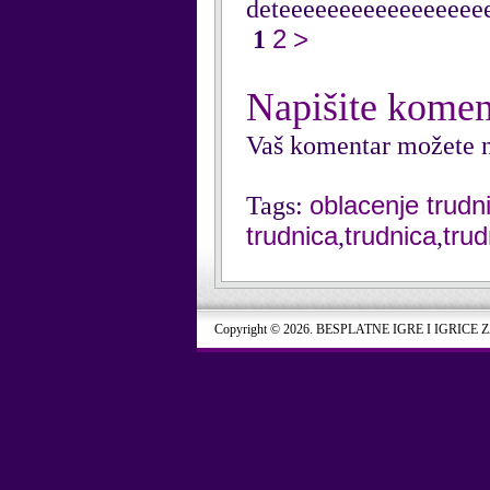
deteeeeeeeeeeeeeeeee
2
>
1
Napišite komen
Vaš komentar možete n
oblacenje trudn
Tags:
trudnica
trudnica
trud
,
,
Copyright © 2026. BESPLATNE IGRE I IGRICE 