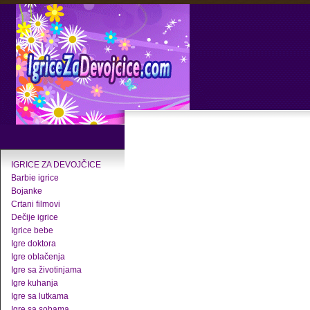
IGRICE ZA DEVOJČICE
Barbie igrice
Bojanke
Crtani filmovi
Dečije igrice
Igrice bebe
Igre doktora
Igre oblačenja
Igre sa životinjama
Igre kuhanja
Igre sa lutkama
Igre sa sobama