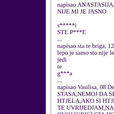
napisao ANASTASIJA,
NIJE MI JE JASNO
s*****i
STE P***E
...
napisao sta te briga, 
lepo je samo sto nije l
jedi
te
g***a
...
napisao Vasilisa, 08 
STASA,NEMOJ DA SE
HTJELA,AKO SI HT
TE UVRIJEDJAM,NAP