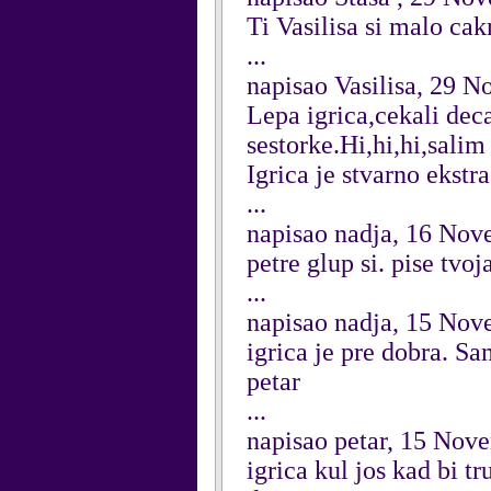
Ti Vasilisa si malo cak
...
napisao Vasilisa, 29 
Lepa igrica,cekali dec
sestorke.Hi,hi,hi,salim 
Igrica je stvarno ekstra
...
napisao nadja, 16 No
petre glup si. pise tvoj
...
napisao nadja, 15 No
igrica je pre dobra. S
petar
...
napisao petar, 15 Nov
igrica kul jos kad bi tr