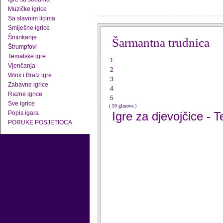
Muzičke igrice
Sa slavnim licima
Smiješne igrice
Šminkanje
Šarmantna trudnica
Štrumpfovi
Tematske igre
1
Vjenčanja
2
Winx i Bratz igre
3
Zabavne igrice
4
Razne igrice
5
Sve igrice
( 59 glasova )
Popis igara
Igre za djevojčice
T
-
PORUKE POSJETIOCA