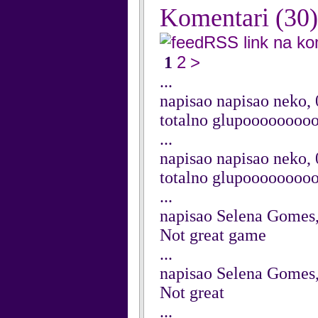
Komentari
(30)
RSS link na k
2
>
1
...
napisao napisao neko,
totalno glupooooooo
...
napisao napisao neko,
totalno glupooooooo
...
napisao Selena Gomes,
Not great game
...
napisao Selena Gomes,
Not great
...